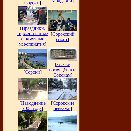
Молдавии
]
Сороки
]
[
Праздники,
торжественные
[
Сорокский
и памятные
спорт
]
мероприятия
]
[
Значки
посвящённые
[
Сороки
]
Сорокам
]
[
Наводнение
[
Сорокские
2008 года
]
пейзажи
]