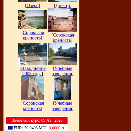
[
Озеро
]
[
Днестр
]
[
Сорокская
[
Сорокская
крепость
]
крепость
]
[
Наводнение
[
Учебные
2008 года
]
заведения
]
[
Сорокская
[
Учебные
крепость
]
заведения
]
Bалютный курс: 09 Авг 2026
EUR
: 20,0493 MDL
0,0000 ▼