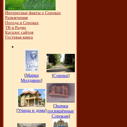
Интересные факты о Сороках
Развлечения
Погода в Сороках
ТВ и Радио
Каталог сайтов
Гостевая книга
[
Марки
[
Сороки
]
Молдавии
]
[
Значки
[
Улицы и дома
]
посвящённые
Сорокам
]