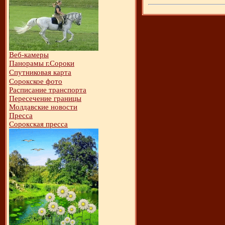
Веб-камеры
Панорамы г.Сороки
Спутниковая карта
Сорокское фото
Расписание транспорта
Пересечение границы
Молдавские новости
Пресса
Сорокская пресса