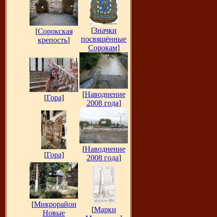
[
Значки
[
Сорокская
посвящённые
крепость
]
Сорокам
]
[
Наводнение
[
Гора
]
2008 года
]
[
Наводнение
[
Гора
]
2008 года
]
[
Микрорайон
[
Марки
Новые