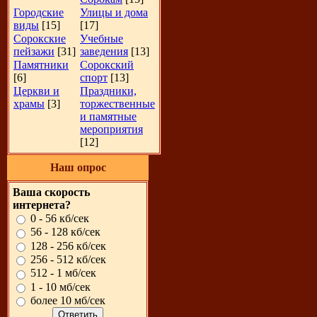
Городские
Улицы и дома
виды
[15]
[17]
Сорокские
Учебные
пейзажи
[31]
заведения
[13]
Памятники
Сорокский
[6]
спорт
[13]
Церкви и
Праздники,
храмы
[3]
торжественные
и памятные
мероприятия
[12]
Наш опрос
Ваша скорость
интернета?
0 - 56 кб/сек
56 - 128 кб/сек
128 - 256 кб/сек
256 - 512 кб/сек
512 - 1 мб/сек
1 - 10 мб/сек
более 10 мб/сек