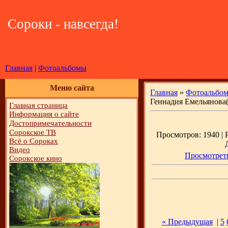
Сороки - навсегда!
Главная
|
Фотоальбомы
Меню сайта
Главная
»
Фотоальбо
Геннадия Емельянова(
Главная страница
Информация о сайте
Достопримечательности
Сорокское ТВ
Просмотров: 1940 | Р
Всё о Сороках
Видео
Просмотреть
Сорокское кино
« Предыдущая
|
5