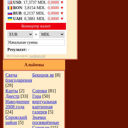
USD
: 17,3737 MDL
0,0000 ▼
RON
: 3,8154 MDL
0,0000 ▼
RUB
: 0,2137 MDL
0,0000 ▼
UAH
: 0,3881 MDL
0,0000 ▼
Конвертер валют
»
Результат:
-
Источник курса:
cursbnm.md
Альбомы
Свеча
Бекиров яр
[8]
благодарения
[29]
Карты
[2]
Сороки
[81]
Днестр
[33]
Гора
[50]
Наводнение
виртуальная
2008 года
картинная
[24]
галерея
[5]
Сорокский
Значки
район
[5]
посвящённые
Сорокам
[15]