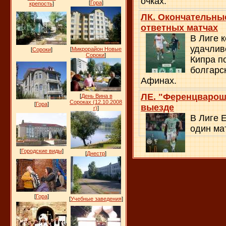
очках.
[
Гора
]
крепость
]
ЛК. Окончательные
ответных матчах
В Лиге 
удачлив
[
Микрорайон Новые
[
Сороки
]
Сороки
]
Кипра п
болгарс
Афинах.
ЛЕ. "Ференцварош"
[
День Вина в
Сороках (12.10.2008
[
Гора
]
выезде
г)
]
В Лиге 
один ма
[
Городские виды
]
[
Днестр
]
[
Гора
]
[
Учебные заведения
]