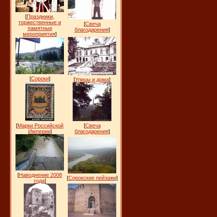
[
Праздники,
торжественные и
[
Свеча
памятные
благодарения
]
мероприятия
]
[
Сороки
]
[
Улицы и дома
]
[
Марки Российской
[
Свеча
Империи
]
благодарения
]
[
Наводнение 2008
[
Сорокские пейзажи
]
года
]