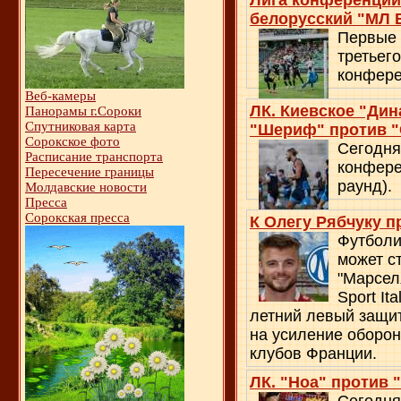
Лига конференций
белорусский "МЛ 
Первые 
третьег
конфере
Веб-камеры
ЛК. Киевское "Дин
Панорамы г.Сороки
Спутниковая карта
"Шериф" против "
Сорокское фото
Сегодня
Расписание транспорта
конфере
Пересечение границы
раунд).
Молдавские новости
Пресса
Сорокская пресса
К Олегу Рябчуку 
Футболи
может с
"Марсел
Sport It
летний левый защит
на усиление оборон
клубов Франции.
ЛК. "Ноа" против 