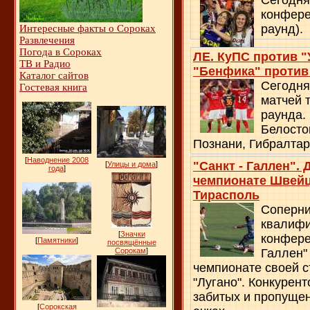
Сегодня
конфере
раунд).
Интересные факты о Сороках
Развлечения
Погода в Сороках
ЛЕ. КуПС против "
ТВ и Радио
"Бенфика" против
Каталог сайтов
Сегодня
Гостевая книга
матчей 
раунда.
Белосто
Познани, Гибралтар
[
Наводнение 2008
"Санкт - Галлен".
[
Улицы и дома
]
года
]
чемпионате Швейц
Тирасполь
Соперни
квалифи
[
Значки
конфере
[
Памятники
]
посвящённые
Сорокам
]
Галлен" 
чемпионате своей с
"Лугано". Конкурен
забитых и пропуще
[
Сорокская