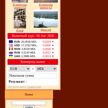
[
Сорокская
[
Сорокская
крепость
]
крепость
]
[
Днестр
]
[
Гора
]
Bалютный курс: 06 Авг 2026
EUR
: 20,0536 MDL
-0,0254 ▼
USD
: 17,3782 MDL
-0,0606 ▼
RON
: 3,8218 MDL
-0,0029 ▼
RUB
: 0,2143 MDL
-0,0017 ▼
UAH
: 0,3886 MDL
-0,0014 ▼
Конвертер валют
»
Результат:
-
Источник курса:
cursbnm.md
Поиск