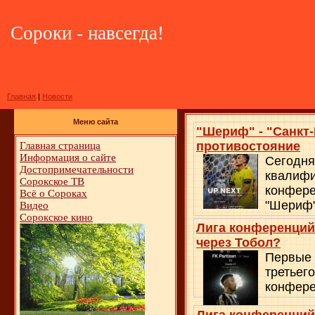
Сороки - навсегда!
Главная
|
Новости
Меню сайта
"Шериф" - "Санкт
противостояние
Главная страница
Информация о сайте
Сегодня
Достопримечательности
квалифи
Сорокское ТВ
конфере
Всё о Сороках
"Шериф"
Видео
Сорокское кино
Лига конференций
через Тобол?
Первые 
третьег
конфере