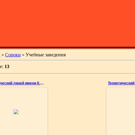
м
»
Сороки
» Учебные заведения
е:
13
Теоретический лицей имени К.Стере (Новые Сороки)
04.05.2010
03.
о Геннадия Емельянова
Фото Генна
nemo