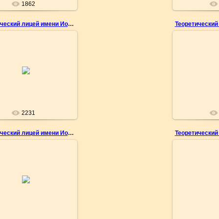
1862
Теоретический лицей имени Иона Крянгэ
03.05.2010
03.
о Геннадия Емельянова
Фото Генна
nemo
2231
Теоретический лицей имени Иона Крянгэ
03.05.2010
03.
о Геннадия Емельянова
Фото Генна
nemo