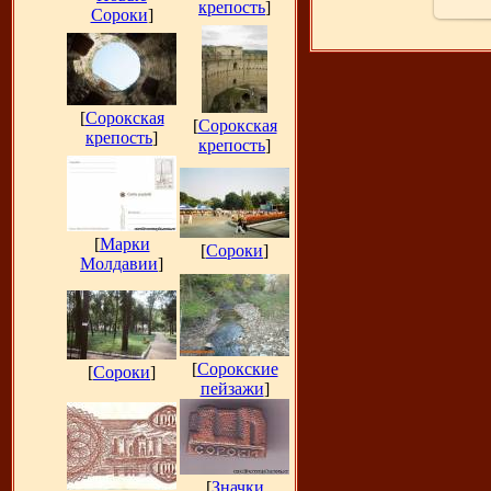
крепость
]
Сороки
]
[
Сорокская
[
Сорокская
крепость
]
крепость
]
[
Марки
[
Сороки
]
Молдавии
]
[
Сорокские
[
Сороки
]
пейзажи
]
[
Значки