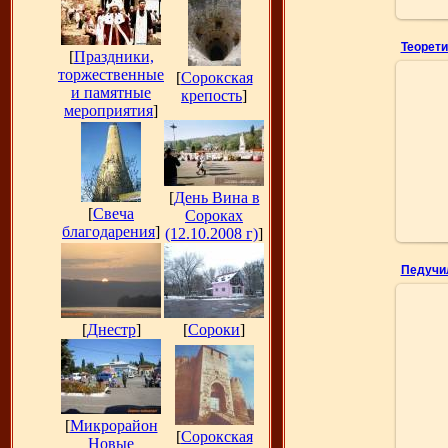
[
Праздники,
торжественные
[
Сорокская
и памятные
крепость
]
мероприятия
]
Фот
[
День Вина в
[
Свеча
Сороках
благодарения
]
(12.10.2008 г)
]
Педучи
[
Днестр
]
[
Сороки
]
[
Микрорайон
[
Сорокская
Новые