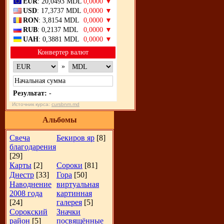
EUR
: 20,0493 MDL
0,0000 ▼
USD
: 17,3737 MDL
0,0000 ▼
RON
: 3,8154 MDL
0,0000 ▼
RUB
: 0,2137 MDL
0,0000 ▼
UAH
: 0,3881 MDL
0,0000 ▼
Конвертер валют
»
Результат:
-
Источник курса:
cursbnm.md
Альбомы
Свеча
Бекиров яр
[8]
благодарения
[29]
Карты
[2]
Сороки
[81]
Днестр
[33]
Гора
[50]
Наводнение
виртуальная
2008 года
картинная
[24]
галерея
[5]
Сорокский
Значки
район
[5]
посвящённые