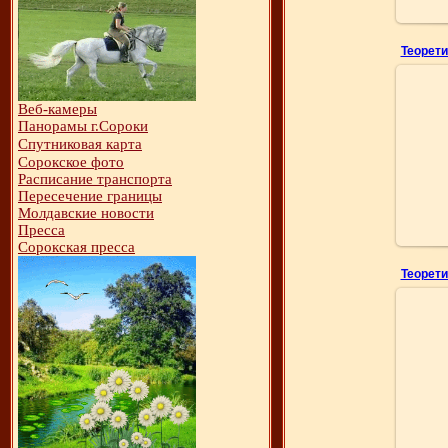
Веб-камеры
Панорамы г.Сороки
Спутниковая карта
Фот
Сорокское фото
Расписание транспорта
Пересечение границы
Молдавские новости
Пресса
Сорокская пресса
Фот