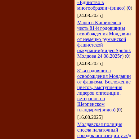
«Единство в
многообразии»(видео)
(
0
)
[24.08.2025]
Марш в Кишинёве в
честь 81-й годовщины
освобождения Молдавии
от немецко-румынской
фашистской
оккупации(видео Sputnik
Молдова 24.08.2025г)
(
0
)
[24.08.2025]
81-я годовщина
освобождения Молдавии
от фашизма. Возложение
цветов, выступления
лидеров оппозиции,
ветеранов на
Шерпенском
плацдарме(видео)
(
0
)
[16.08.2025]
Молдавская полиция
снесла палаточный
городок оппозиции у ж/д