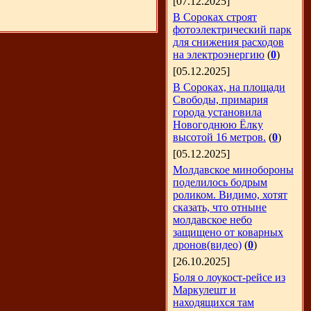
[07.12.2025]
В Сороках строят
фотоэлектрический парк
для снижения расходов
на электроэнергию
(
0
)
[05.12.2025]
В Сороках, на площади
Свободы, примария
города установила
Новогоднюю Ёлку
высотой 16 метров.
(
0
)
[05.12.2025]
Молдавское минобороны
поделилось бодрым
роликом. Видимо, хотят
сказать, что отныне
молдавское небо
защищено от коварных
дронов(видео)
(
0
)
[26.10.2025]
Боля о лоукост-рейсе из
Маркулешт и
находящихся там