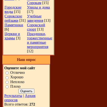
Сорокам
[15]
Городские
Улицы и дома
виды
[15]
[17]
Сорокские
Учебные
пейзажи
[31]
заведения
[13]
Памятники
Сорокский
[6]
спорт
[13]
Церкви и
Праздники,
храмы
[3]
торжественные
и памятные
мероприятия
[12]
Наш опрос
Оцените мой сайт
Отлично
Хорошо
Неплохо
Плохо
Результаты
|
Архив
опросов
Всего ответов:
272