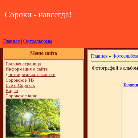
Сороки - навсегда!
Главная
|
Фотоальбомы
Меню сайта
Главная
»
Фотоальбо
Главная страница
Фотографий в альбом
Информация о сайте
Достопримечательности
Сорокское ТВ
Всё о Сороках
Видео
Сорокское кино
Фот