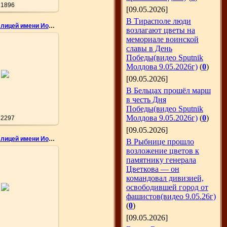
1896
[09.05.2026]
В Тирасполе люди
Теоретический лицей имени Иона Крянгэ
возлагают цветы на
мемориале воинской
славы в День
Победы(видео Sputnik
05.2010
Молдова 9.05.2026г)
(
0
)
дия Емельянова
[09.05.2026]
nemo
В Бельцах прошёл марш
в честь Дня
Победы(видео Sputnik
Молдова 9.05.2026г)
(
0
)
2297
[09.05.2026]
Теоретический лицей имени Иона Крянгэ
В Рыбнице прошло
возложение цветов к
памятнику генерала
Цветкова — он
05.2010
командовал дивизией,
освободившей город от
дия Емельянова
фашистов(видео 9.05.26г)
nemo
(
0
)
[09.05.2026]