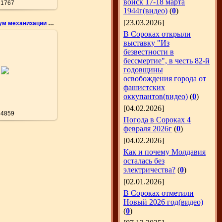
войск 17-18 марта
1767
1944г(видео)
(
0
)
[23.03.2026]
Совхоз-техникум механизации и электрификации с/х
В Сороках открыли
выставку "Из
безвестности в
03.2009
бессмертие", в честь 82-й
годовщины
.Карташева
освобождения города от
soroka
фашистских
оккупантов(видео)
(
0
)
[04.02.2026]
4859
Погода в Сороках 4
февраля 2026г
(
0
)
[04.02.2026]
Как и почему Молдавия
осталась без
электричества?
(
0
)
[02.01.2026]
В Сороках отметили
Новый 2026 год(видео)
(
0
)