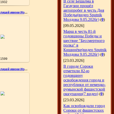
В селе Бешалма в
1932
Гагаузии прошёл
автопробег в честь Дня
Теоретический лицей имени Иона Крянгэ
Победы(видео Sputnik
Молдова 9.05.2026г)
(
0
)
[09.05.2026]
Марш в честь 81-й
05.2010
годовщины Победы и
дия Емельянова
шествие "Бессмертного
nemo
полка" в
Кишинёве(видео Sputnik
Молдова 9.05.2026г)
(
0
)
1599
[23.03.2026]
В городе Сороки
Теоретический лицей имени Иона Крянгэ
отметили 82-ю
годовщину
освобождения города и
республики от немецко-
05.2010
румынской фашистской
оккупации(7 видео)
(
0
)
дия Емельянова
nemo
[23.03.2026]
Как освобождали город
Сороки от фашистских