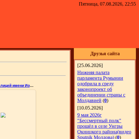
Пятница, 07.08.2026, 22:55
Друзья сайта
[25.06.2026]
Нижняя палата
парламента Румынии
одобрила в среду
Теоретический лицей имени Иона Крянгэ
законопроект об
объединении страны с
Молдавией
(
0
)
[10.05.2026]
05.2010
9 мая 2026г
дия Емельянова
"Бессмертный полк"
nemo
прошёл в селе Унгры
Окницкого района(видео
Sputnik Молдова)
(
0
)