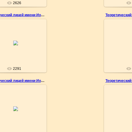
2626
Теоретический лицей имени Иона Крянгэ
03.05.2010
03.
о Геннадия Емельянова
Фото Генна
nemo
2291
Теоретический лицей имени Иона Крянгэ
03.05.2010
03.
о Геннадия Емельянова
Фото Генна
nemo