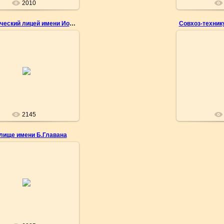
2010
Теоретический лицей имени Иона Крянгэ
03.05.2010
17.
о Геннадия Емельянова
Фото C
nemo
2145
лище имени Б.Главана
17.03.2009
Фото С.Карташева
soroka