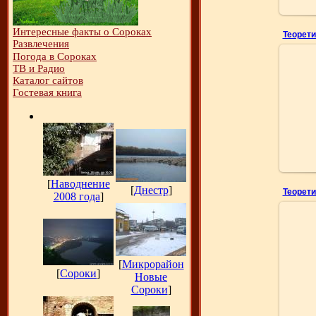
Интересные факты о Сороках
Развлечения
Погода в Сороках
ТВ и Радио
Каталог сайтов
Гостевая книга
Фот
[
Наводнение
[
Днестр
]
2008 года
]
Фот
[
Микрорайон
[
Сороки
]
Новые
Сороки
]