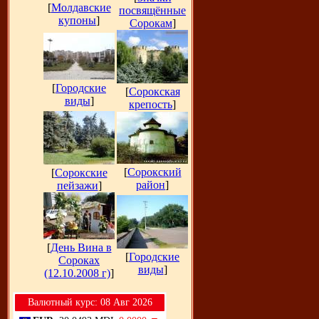
[
Молдавские
посвящённые
купоны
]
Сорокам
]
[
Городские
[
Сорокская
виды
]
крепость
]
[
Сорокский
[
Сорокские
район
]
пейзажи
]
[
День Вина в
[
Городские
Сороках
виды
]
(12.10.2008 г)
]
Bалютный курс: 08 Авг 2026