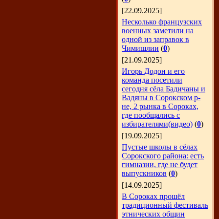
[22.09.2025]
Несколько французских
военных заметили на
одной из заправок в
Чимишлии
(
0
)
[21.09.2025]
Игорь Додон и его
команда посетили
сегодня сёла Бадичаны и
Вадяны в Сорокском р-
не, 2 рынка в Сороках,
где пообщались с
избирателями(видео)
(
0
)
[19.09.2025]
Пустые школы в сёлах
Сорокского района: есть
гимназии, где не будет
выпускников
(
0
)
[14.09.2025]
В Сороках прошёл
традиционный фестиваль
этнических общин