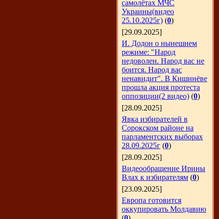
самолётах МЧС
Украины(видео
25.10.2025г)
(
0
)
[29.09.2025]
И. Додон о нынешнем
режиме: "Народ
недоволен. Народ вас не
боится. Народ вас
ненавидит". В Кишинёве
прошла акция протеста
оппозиции(2 видео)
(
0
)
[28.09.2025]
Явка избирателей в
Сорокском районе на
парламентских выборах
28.09.2025г
(
0
)
[28.09.2025]
Видеообращение Ирины
Влах к избирателям
(
0
)
[23.09.2025]
Европа готовится
оккупировать Молдавию
(
0
)