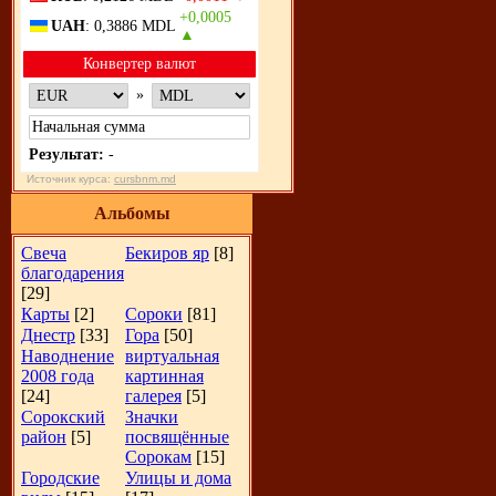
+0,0005
UAH
: 0,3886 MDL
▲
Конвертер валют
»
Результат:
-
Источник курса:
cursbnm.md
Альбомы
Свеча
Бекиров яр
[8]
благодарения
[29]
Карты
[2]
Сороки
[81]
Днестр
[33]
Гора
[50]
Наводнение
виртуальная
2008 года
картинная
[24]
галерея
[5]
Сорокский
Значки
район
[5]
посвящённые
Сорокам
[15]
Городские
Улицы и дома