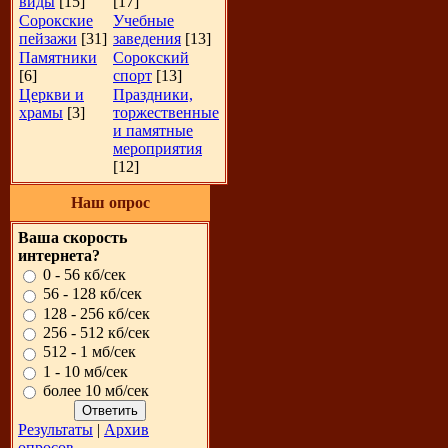
виды
[15]
[17]
Сорокские
Учебные
пейзажи
[31]
заведения
[13]
Памятники
Сорокский
[6]
спорт
[13]
Церкви и
Праздники,
храмы
[3]
торжественные
и памятные
мероприятия
[12]
Наш опрос
Ваша скорость
интернета?
0 - 56 кб/сек
56 - 128 кб/сек
128 - 256 кб/сек
256 - 512 кб/сек
512 - 1 мб/сек
1 - 10 мб/сек
более 10 мб/сек
Результаты
|
Архив
опросов