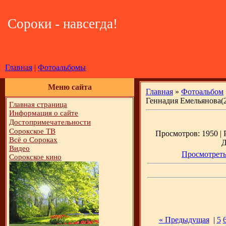
Сороки - навсегда!
Главная
|
Фотоальбомы
Меню сайта
Главная
»
Фотоальбом
Геннадия Емельянова(
Главная страница
Информация о сайте
Достопримечательности
Сорокское ТВ
Просмотров: 1950 | Р
Всё о Сороках
Д
Видео
Просмотреть
Сорокское кино
« Предыдущая
|
5