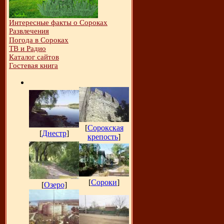
Интересные факты о Сороках
Развлечения
Погода в Сороках
ТВ и Радио
Каталог сайтов
Гостевая книга
[
Сорокская
[
Днестр
]
крепость
]
[
Сороки
]
[
Озеро
]