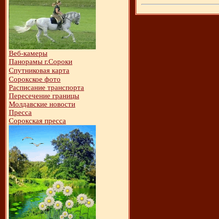
Веб-камеры
Панорамы г.Сороки
Спутниковая карта
Сорокское фото
Расписание транспорта
Пересечение границы
Молдавские новости
Пресса
Сорокская пресса