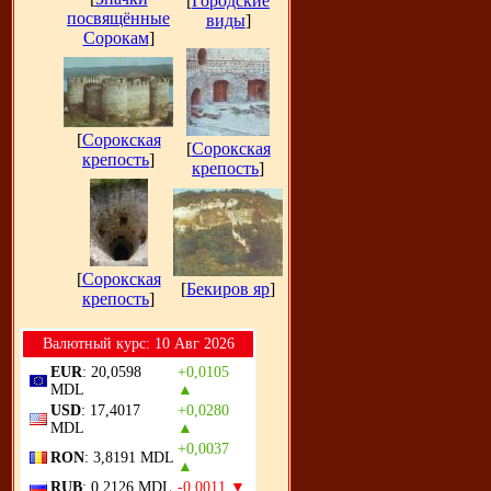
[
Городские
посвящённые
виды
]
Сорокам
]
[
Сорокская
[
Сорокская
крепость
]
крепость
]
[
Сорокская
[
Бекиров яр
]
крепость
]
Bалютный курс: 10 Авг 2026
EUR
: 20,0598
+0,0105
MDL
▲
USD
: 17,4017
+0,0280
MDL
▲
+0,0037
RON
: 3,8191 MDL
▲
RUB
: 0,2126 MDL
-0,0011 ▼