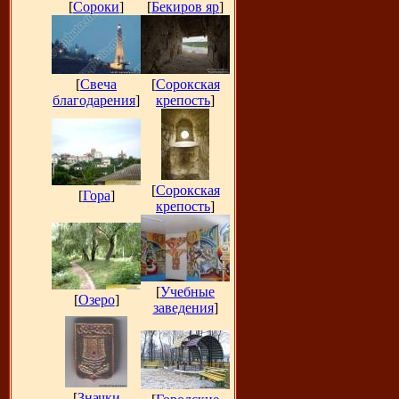
[
Сороки
]
[
Бекиров яр
]
[
Свеча
[
Сорокская
благодарения
]
крепость
]
[
Сорокская
[
Гора
]
крепость
]
[
Учебные
[
Озеро
]
заведения
]
[
Значки