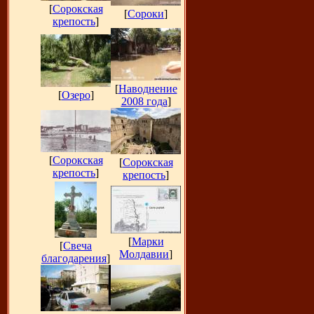
[
Сорокская
[
Сороки
]
крепость
]
[
Наводнение
[
Озеро
]
2008 года
]
[
Сорокская
[
Сорокская
крепость
]
крепость
]
[
Марки
[
Свеча
Молдавии
]
благодарения
]