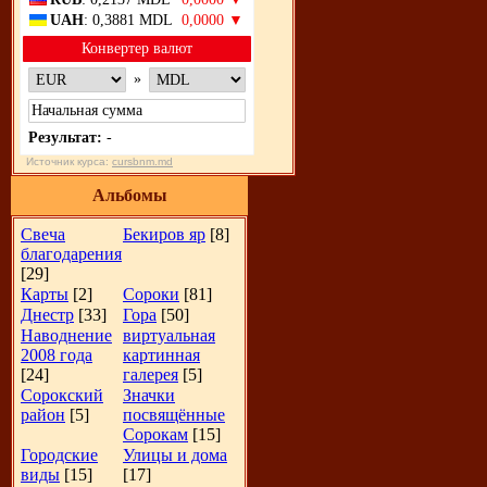
UAH
: 0,3881 MDL
0,0000 ▼
Конвертер валют
»
Результат:
-
Источник курса:
cursbnm.md
Альбомы
Свеча
Бекиров яр
[8]
благодарения
[29]
Карты
[2]
Сороки
[81]
Днестр
[33]
Гора
[50]
Наводнение
виртуальная
2008 года
картинная
[24]
галерея
[5]
Сорокский
Значки
район
[5]
посвящённые
Сорокам
[15]
Городские
Улицы и дома
виды
[15]
[17]