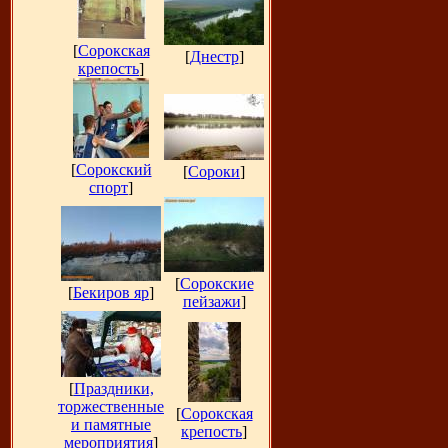
[
Сорокская
[
Днестр
]
крепость
]
[
Сорокский
[
Сороки
]
спорт
]
[
Сорокские
[
Бекиров яр
]
пейзажи
]
[
Праздники,
торжественные
[
Сорокская
и памятные
крепость
]
мероприятия
]