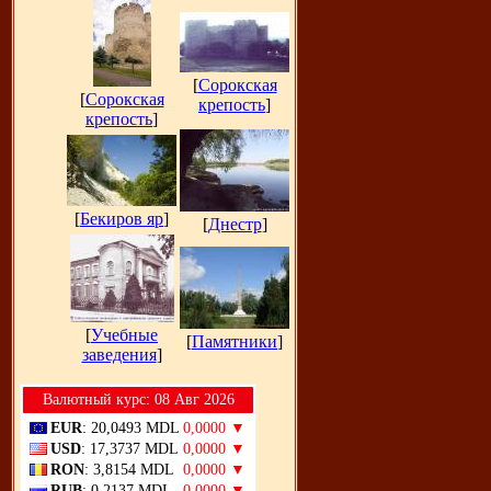
[
Сорокская
[
Сорокская
крепость
]
крепость
]
[
Бекиров яр
]
[
Днестр
]
[
Учебные
[
Памятники
]
заведения
]
Bалютный курс: 08 Авг 2026
EUR
: 20,0493 MDL
0,0000 ▼
USD
: 17,3737 MDL
0,0000 ▼
RON
: 3,8154 MDL
0,0000 ▼
RUB
: 0,2137 MDL
0,0000 ▼