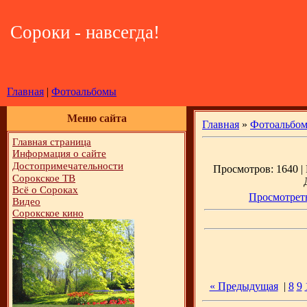
Сороки - навсегда!
Главная
|
Фотоальбомы
Меню сайта
Главная
»
Фотоальбо
Главная страница
Информация о сайте
Достопримечательности
Просмотров: 1640 | 
Сорокское ТВ
Всё о Сороках
Просмотреть
Видео
Сорокское кино
« Предыдущая
|
8
9