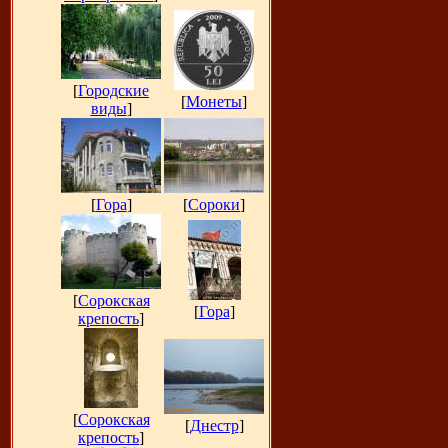
[
Городские
[
Монеты
]
виды
]
[
Гора
]
[
Сороки
]
[
Сорокская
[
Гора
]
крепость
]
[
Сорокская
[
Днестр
]
крепость
]