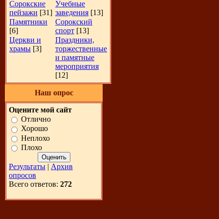
Сорокские
Учебные
пейзажи
[31]
заведения
[13]
Памятники
Сорокский
[6]
спорт
[13]
Церкви и
Праздники,
храмы
[3]
торжественные
и памятные
мероприятия
[12]
Наш опрос
Оцените мой сайт
Отлично
Хорошо
Неплохо
Плохо
Результаты
|
Архив
опросов
Всего ответов:
272