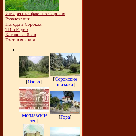
Интересные факты о Сороках
Развлечения
Погода в Сороках
ТВ и Радио
Каталог сайтов
Гостевая книга
[
Сорокские
[
Озеро
]
пейзажи
]
[
Молдавские
[
Гора
]
леи
]