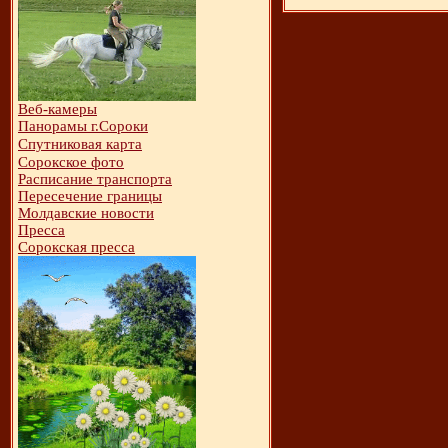
Веб-камеры
Панорамы г.Сороки
Спутниковая карта
Сорокское фото
Расписание транспорта
Пересечение границы
Молдавские новости
Пресса
Сорокская пресса