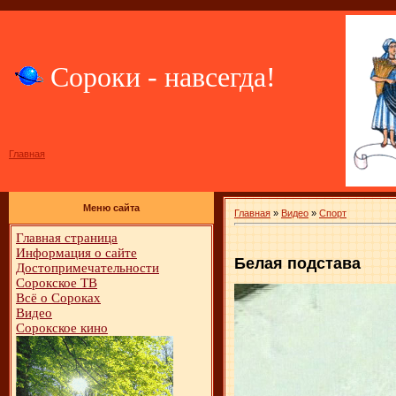
Сороки - навсегда!
Главная
Меню сайта
Главная
»
Видео
»
Спорт
Главная страница
Информация о сайте
Белая подстава
Достопримечательности
Сорокское ТВ
Всё о Сороках
Видео
Сорокское кино