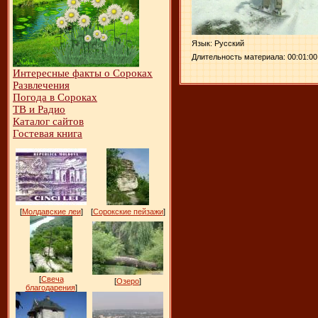
Язык
: Русский
Длительность материала
: 00:01:00
Интересные факты о Сороках
Развлечения
Погода в Сороках
ТВ и Радио
Каталог сайтов
Гостевая книга
[
Молдавские леи
]
[
Сорокские пейзажи
]
[
Свеча
[
Озеро
]
благодарения
]