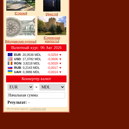
[
Сороки
]
[
Днестр
]
[
Сорокская
крепость
]
[
Молдавские купоны
]
Bалютный курс: 06 Авг 2026
EUR
: 20,0536 MDL
-0,0254 ▼
USD
: 17,3782 MDL
-0,0606 ▼
RON
: 3,8218 MDL
-0,0029 ▼
RUB
: 0,2143 MDL
-0,0017 ▼
UAH
: 0,3886 MDL
-0,0014 ▼
Конвертер валют
»
Результат:
-
Источник курса:
cursbnm.md