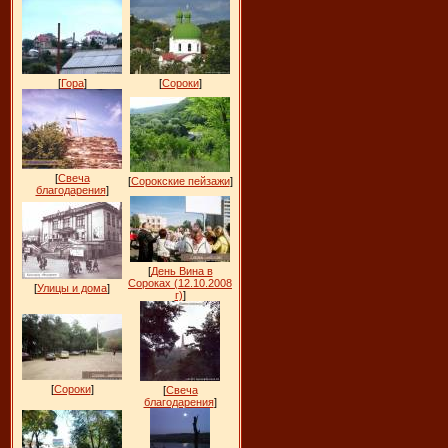
[
Гора
]
[
Сороки
]
[
Свеча
[
Сорокские пейзажи
]
благодарения
]
[
День Вина в
Сороках (12.10.2008
[
Улицы и дома
]
г)
]
[
Сороки
]
[
Свеча
благодарения
]