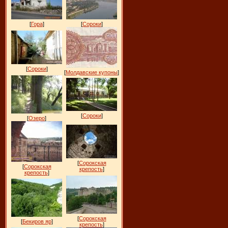
[
Гора
]
[
Сороки
]
[
Сороки
]
[
Молдавские купоны
]
[
Сороки
]
[
Озеро
]
[
Сорокская
[
Сорокская
крепость
]
крепость
]
[
Сорокская
[
Бекиров яр
]
крепость
]