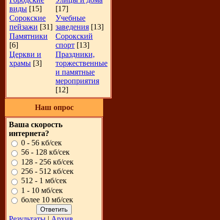
виды
[15]
[17]
Сорокские
Учебные
пейзажи
[31]
заведения
[13]
Памятники
Сорокский
[6]
спорт
[13]
Церкви и
Праздники,
храмы
[3]
торжественные
и памятные
мероприятия
[12]
Наш опрос
Ваша скорость
интернета?
0 - 56 кб/сек
56 - 128 кб/сек
128 - 256 кб/сек
256 - 512 кб/сек
512 - 1 мб/сек
1 - 10 мб/сек
более 10 мб/сек
Результаты
|
Архив