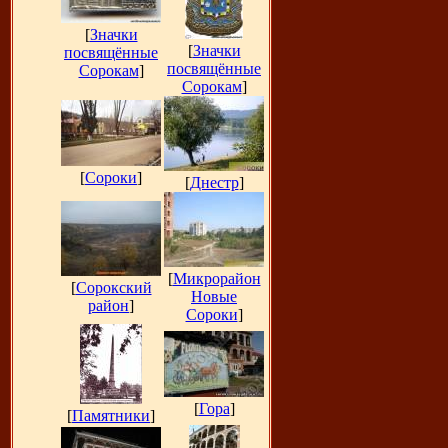
[
Значки
[
Значки
посвящённые
посвящённые
Сорокам
]
Сорокам
]
[
Сороки
]
[
Днестр
]
[
Микрорайон
[
Сорокский
Новые
район
]
Сороки
]
[
Гора
]
[
Памятники
]