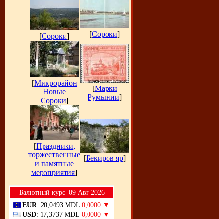
[
Сороки
]
[
Сороки
]
[
Микрорайон
[
Марки
Новые
Румынии
]
Сороки
]
[
Праздники,
торжественные
[
Бекиров яр
]
и памятные
мероприятия
]
Bалютный курс: 09 Авг 2026
EUR
: 20,0493 MDL
0,0000 ▼
USD
: 17,3737 MDL
0,0000 ▼