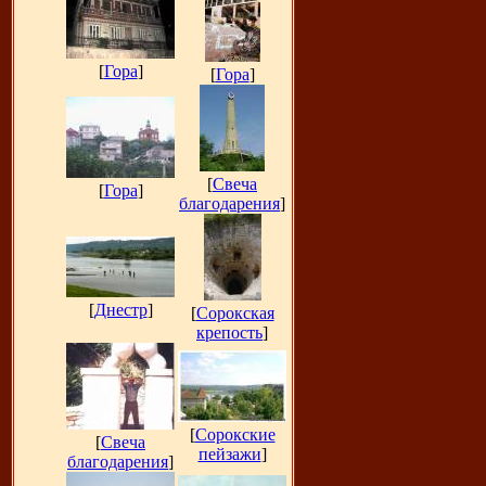
[
Гора
]
[
Гора
]
[
Свеча
[
Гора
]
благодарения
]
[
Днестр
]
[
Сорокская
крепость
]
[
Сорокские
[
Свеча
пейзажи
]
благодарения
]