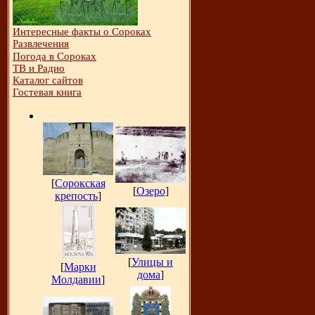
Интересные факты о Сороках
Развлечения
Погода в Сороках
ТВ и Радио
Каталог сайтов
Гостевая книга
[
Сорокская
[
Озеро
]
крепость
]
[
Улицы и
[
Марки
дома
]
Молдавии
]