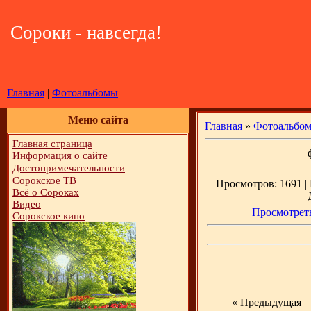
Сороки - навсегда!
Главная
|
Фотоальбомы
Меню сайта
Главная
»
Фотоальбо
Главная страница
Информация о сайте
Достопримечательности
Сорокское ТВ
Просмотров: 1691 | 
Всё о Сороках
Видео
Просмотреть
Сорокское кино
« Предыдущая
| 