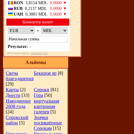
RON
: 3,8154 MDL
0,0000 ▼
RUB
: 0,2137 MDL
0,0000 ▼
UAH
: 0,3881 MDL
0,0000 ▼
Конвертер валют
»
Результат:
-
Источник курса:
cursbnm.md
Альбомы
Свеча
Бекиров яр
[8]
благодарения
[29]
Карты
[2]
Сороки
[81]
Днестр
[33]
Гора
[50]
Наводнение
виртуальная
2008 года
картинная
[24]
галерея
[5]
Сорокский
Значки
район
[5]
посвящённые
Сорокам
[15]
Городские
Улицы и дома