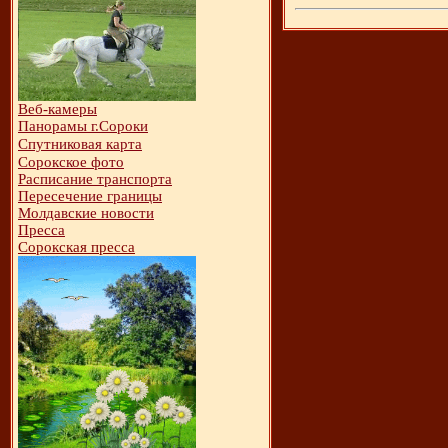
Веб-камеры
Панорамы г.Сороки
Спутниковая карта
Сорокское фото
Расписание транспорта
Пересечение границы
Молдавские новости
Пресса
Сорокская пресса