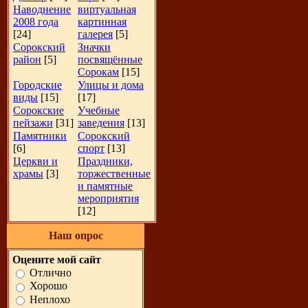
Наводнение
виртуальная
2008 года
картинная
[24]
галерея
[5]
Сорокский
Значки
район
[5]
посвящённые
Сорокам
[15]
Городские
Улицы и дома
виды
[15]
[17]
Сорокские
Учебные
пейзажи
[31]
заведения
[13]
Памятники
Сорокский
[6]
спорт
[13]
Церкви и
Праздники,
храмы
[3]
торжественные
и памятные
мероприятия
[12]
Наш опрос
Оцените мой сайт
Отлично
Хорошо
Неплохо