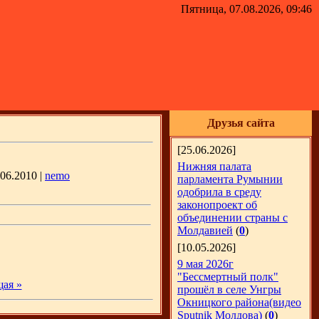
Пятница, 07.08.2026, 09:46
Друзья сайта
[25.06.2026]
Нижняя палата
.06.2010 |
nemo
парламента Румынии
одобрила в среду
законопроект об
объединении страны с
Молдавией
(
0
)
[10.05.2026]
9 мая 2026г
"Бессмертный полк"
ая »
прошёл в селе Унгры
Окницкого района(видео
Sputnik Молдова)
(
0
)