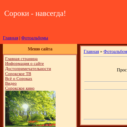
Сороки - навсегда!
Главная
|
Фотоальбомы
Меню сайта
Главная
»
Фотоальбо
Главная страница
Информация о сайте
Достопримечательности
Просм
Сорокское ТВ
Всё о Сороках
Видео
Сорокское кино