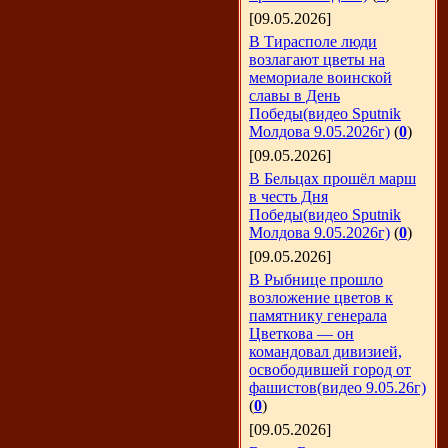
[09.05.2026]
В Тирасполе люди
возлагают цветы на
мемориале воинской
славы в День
Победы(видео Sputnik
Молдова 9.05.2026г)
(
0
)
[09.05.2026]
В Бельцах прошёл марш
в честь Дня
Победы(видео Sputnik
Молдова 9.05.2026г)
(
0
)
[09.05.2026]
В Рыбнице прошло
возложение цветов к
памятнику генерала
Цветкова — он
командовал дивизией,
освободившей город от
фашистов(видео 9.05.26г)
(
0
)
[09.05.2026]