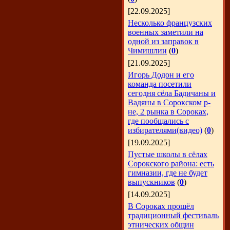
[22.09.2025]
Несколько французских
военных заметили на
одной из заправок в
Чимишлии
(
0
)
[21.09.2025]
Игорь Додон и его
команда посетили
сегодня сёла Бадичаны и
Вадяны в Сорокском р-
не, 2 рынка в Сороках,
где пообщались с
избирателями(видео)
(
0
)
[19.09.2025]
Пустые школы в сёлах
Сорокского района: есть
гимназии, где не будет
выпускников
(
0
)
[14.09.2025]
В Сороках прошёл
традиционный фестиваль
этнических общин