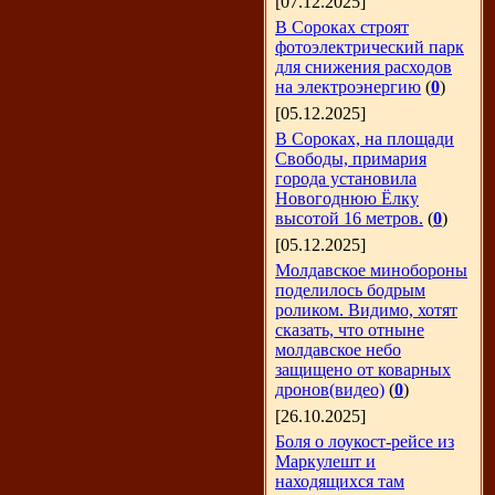
[07.12.2025]
В Сороках строят
фотоэлектрический парк
для снижения расходов
на электроэнергию
(
0
)
[05.12.2025]
В Сороках, на площади
Свободы, примария
города установила
Новогоднюю Ёлку
высотой 16 метров.
(
0
)
[05.12.2025]
Молдавское минобороны
поделилось бодрым
роликом. Видимо, хотят
сказать, что отныне
молдавское небо
защищено от коварных
дронов(видео)
(
0
)
[26.10.2025]
Боля о лоукост-рейсе из
Маркулешт и
находящихся там