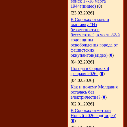
войск 17-18 марта
1944г(видео)
(
0
)
[23.03.2026]
В Сороках открыли
выставку "Из
безвестности в
бессмертие", в честь 82-й
годовщины
освобождения города от
фашистских
оккупантов(видео)
(
0
)
[04.02.2026]
Погода в Сороках 4
февраля 2026г
(
0
)
[04.02.2026]
Как и почему Молдавия
осталась без
электричества?
(
0
)
[02.01.2026]
В Сороках отметили
Новый 2026 год(видео)
(
0
)