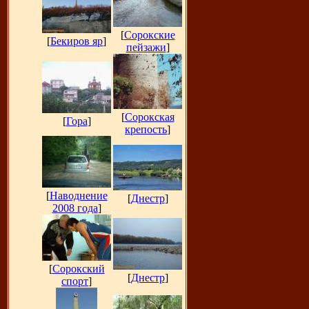
[
Сорокские
[
Бекиров яр
]
пейзажи
]
[
Сорокская
[
Гора
]
крепость
]
[
Наводнение
[
Днестр
]
2008 года
]
[
Сорокский
[
Днестр
]
спорт
]