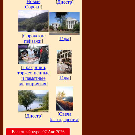
Новые
[
Днестр
]
Сороки
]
[
Сорокские
[
Гора
]
пейзажи
]
[
Праздники,
торжественные
[
Гора
]
и памятные
мероприятия
]
[
Свеча
[
Днестр
]
благодарения
]
Bалютный курс: 07 Авг 2026