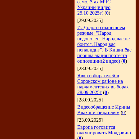
самолётах МЧС
Украины(видео
25.10.2025г)
(
0
)
[29.09.2025]
И. Додон о нынешнем
режиме: "Народ
недоволен. Народ вас не
боится. Народ вас
ненавидит". В Кишинёве
прошла акция протеста
оппозиции(2 видео)
(
0
)
[28.09.2025]
Явка избирателей в
Сорокском районе на
парламентских выборах
28.09.2025г
(
0
)
[28.09.2025]
Видеообращение Ирины
Влах к избирателям
(
0
)
[23.09.2025]
Европа готовится
оккупировать Молдавию
(
0
)