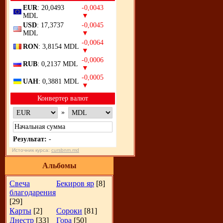
EUR
: 20,0493
-0,0043
MDL
▼
USD
: 17,3737
-0,0045
MDL
▼
-0,0064
RON
: 3,8154 MDL
▼
-0,0006
RUB
: 0,2137 MDL
▼
-0,0005
UAH
: 0,3881 MDL
▼
Конвертер валют
»
Результат:
-
Источник курса:
cursbnm.md
Альбомы
Свеча
Бекиров яр
[8]
благодарения
[29]
Карты
[2]
Сороки
[81]
Днестр
[33]
Гора
[50]