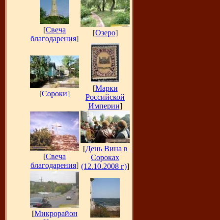
[
Свеча
[
Озеро
]
благодарения
]
[
Марки
[
Сороки
]
Российской
Империи
]
[
День Вина в
[
Свеча
Сороках
благодарения
]
(12.10.2008 г)
]
[
Микрорайон