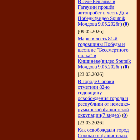
В селе Бешалма в
Гагаузии прошёл
автопробег в честь Дня
Победы(видео Sputnik
Молдова 9.05.2026г)
(
0
)
[09.05.2026]
Марш в честь 81-й
годовщины Победы и
шествие "Бессмертного
полка" в
Кишинёве(видео Sputnik
Молдова 9.05.2026г)
(
0
)
[23.03.2026]
В городе Сороки
отметили 82-ю
годовщину
освобождения города и
республики от немецко-
румынской фашистской
оккупации(7 видео)
(
0
)
[23.03.2026]
Как освобождали город
Сороки от фашистских