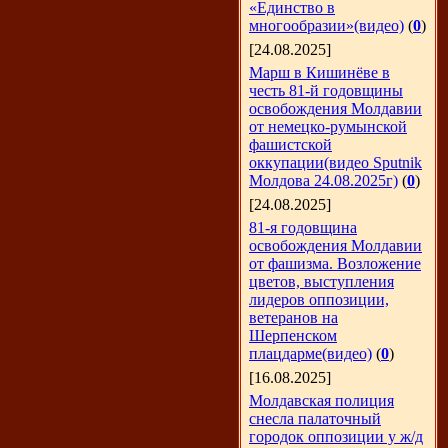
«Единство в
многообразии»(видео)
(
0
)
[24.08.2025]
Марш в Кишинёве в
честь 81-й годовщины
освобождения Молдавии
от немецко-румынской
фашистской
оккупации(видео Sputnik
Молдова 24.08.2025г)
(
0
)
[24.08.2025]
81-я годовщина
освобождения Молдавии
от фашизма. Возложение
цветов, выступления
лидеров оппозиции,
ветеранов на
Шерпенском
плацдарме(видео)
(
0
)
[16.08.2025]
Молдавская полиция
снесла палаточный
городок оппозиции у ж/д