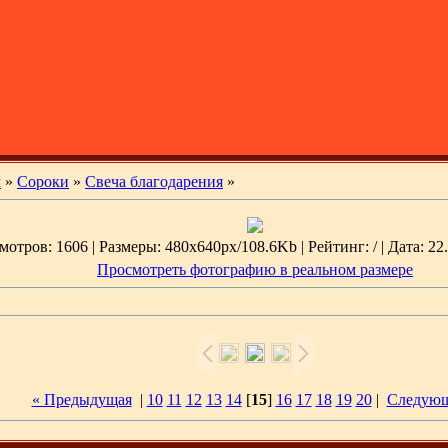
м
»
Сороки
»
Свеча благодарения
»
отров: 1606 | Размеры: 480x640px/108.6Kb | Рейтинг: / | Дата: 22
Просмотреть фотографию в реальном размере
« Предыдущая
|
10
11
12
13
14
[
15
]
16
17
18
19
20
|
Следующ