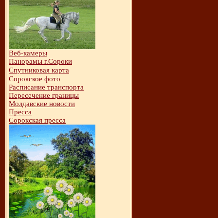
Веб-камеры
Панорамы г.Сороки
Спутниковая карта
Сорокское фото
Расписание транспорта
Пересечение границы
Молдавские новости
Пресса
Сорокская пресса