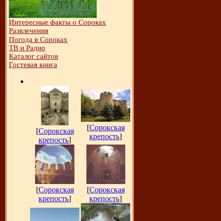
Интересные факты о Сороках
Развлечения
Погода в Сороках
ТВ и Радио
Каталог сайтов
Гостевая книга
[
Сорокская
[
Сорокская
крепость
]
крепость
]
[
Сорокская
[
Сорокская
крепость
]
крепость
]