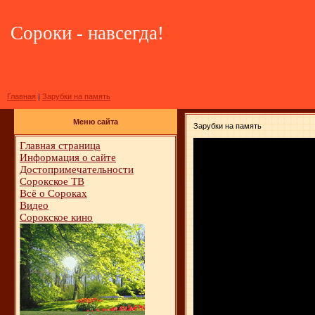
Сороки - навсегда!
Главная
|
Зарубки на память
Меню сайта
Зарубки на память
Главная страница
Информация о сайте
Достопримечательности
Сорокское ТВ
Всё о Сороках
Видео
Сорокское кино