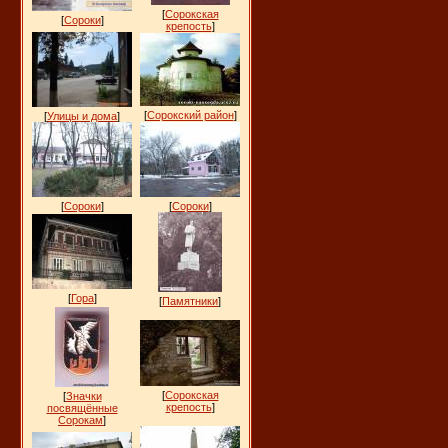
[
Сорокская
[
Сороки
]
крепость
]
[
Сорокский район
]
[
Улицы и дома
]
[
Сороки
]
[
Сороки
]
[
Гора
]
[
Памятники
]
[
Сорокская
[
Значки
крепость
]
посвящённые
Сорокам
]