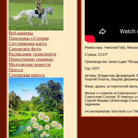
Веб-камеры
Панорамы г.Сороки
Спутниковая карта
Режиссеры: Николай Гибу, Михаи
Сорокское фото
Расписание транспорта
Страна: СССР
Пересечение границы
Производство: киностудия "Мол
Молдавские новости
Год: 1973
Пресса
Сорокская пресса
Актеры: Владислав Дворжецкий, 
Георгий Георгиу, Вацлав Дворжец
Жанр: драма, исторический фил
Фильм о сложном историческом пе
Советским Союзом. В тяжёлых ус
Сергей Жердан (Александр Сныков
заданием
/по материалам: kino-teatr.ru и "И