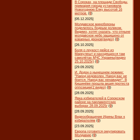
В Сороках, на площади Свободы,
примария города установила
Новогоднюю Ёлку высотой 16
метров.
(
0
)
[05.12.2025]
Молдавское минобороны
поделилось бодрым роликом.
Видимо, хотят сказать, что отныне
молдавское небо защищено от
коварных дронов(видео)
(
0
)
[26.10.2025]
Боля о лоукост-рейсе из
Маркулешт и находящихся там
самолётах МЧС Украины(видео
25.10.2025г)
(
0
)
[29.09.2025]
И. Додон о нынешнем режиме:
"Народ недоволен. Народ вас не
боится. Народ вас ненавидит". В
Кишинёве прошла акция протеста
оппозиции(2 видео)
(
0
)
[28.09.2025]
Явка избирателей в Сорокском
районе на парламентских
выборах 28.09.2025г
(
0
)
[28.09.2025]
Видеообращение Ирины Влах к
избирателям
(
0
)
[23.09.2025]
Европа готовится оккупировать
Молдавию
(
0
)