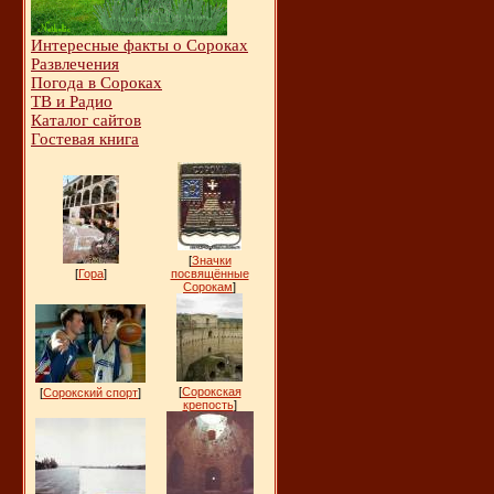
Интересные факты о Сороках
Развлечения
Погода в Сороках
ТВ и Радио
Каталог сайтов
Гостевая книга
[
Значки
[
Гора
]
посвящённые
Сорокам
]
[
Сорокская
[
Сорокский спорт
]
крепость
]