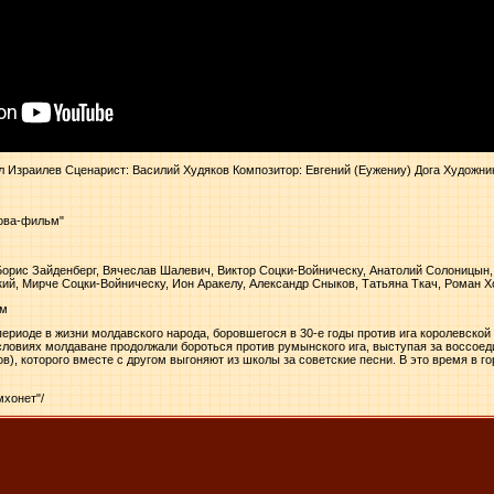
л Израилев Сценарист: Василий Худяков Композитор: Евгений (Еужениу) Дога Художни
дова-фильм"
Борис Зайденберг, Вячеслав Шалевич, Виктор Соцки-Войническу, Анатолий Солоницын,
кий, Мирче Соцки-Войническу, Ион Аракелу, Александр Сныков, Татьяна Ткач, Роман 
ьм
риоде в жизни молдавского народа, боровшегося в 30-е годы против ига королевской
ловиях молдаване продолжали бороться против румынского ига, выступая за воссоед
), которого вместе с другом выгоняют из школы за советские песни. В это время в г
мхонет"/