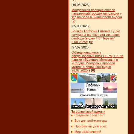
[16.08.2025]
Молдавская полиция снесла
палаточный городок оппозиции у
ж/д вокзала в Кишинёве(8 видео)
(
0
)
[05.08.2025]
Башкан Гагаузии Евгения Гуцул
осуждена на семь лет лишения
свободы(видео ТК "Первый"
5.08.2025г)
(
0
)
[27.07.2025]
Объединившиеся в
предвыборный блок ПСРМ, ПКРМ,
партии «Будущее Молдовы» и
«Сердце Молдовы» провели
митинг в Кишинёве(видео
26.07.2025г)
(
0
)
По волне моей памяти
Создайте свой сайт
Все для веб-мастера
Программы для всех
Мир развлечений