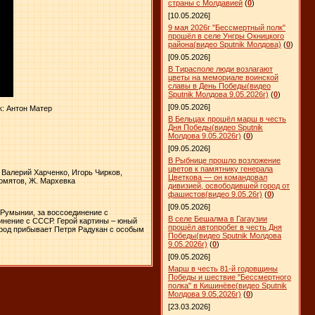
страны с Молдавией
(
0
)
[10.05.2026]
9 мая 2026г "Бессмертный полк"
прошёл в селе Унгры Окницкого
района(видео Sputnik Молдова)
(
0
)
[09.05.2026]
В Тирасполе люди возлагают
цветы на мемориале воинской
славы в День Победы(видео
Sputnik Молдова 9.05.2026г)
(
0
)
[09.05.2026]
к: Антон Матер
В Бельцах прошёл марш в честь
Дня Победы(видео Sputnik
Молдова 9.05.2026г)
(
0
)
[09.05.2026]
В Рыбнице прошло возложение
цветов к памятнику генерала
 Валерий Харченко, Игорь Чирков,
Цветкова — он командовал
Хомятов, Ж. Мархевка
дивизией, освободившей город от
фашистов(видео 9.05.26г)
(
0
)
[09.05.2026]
 Румынии, за воссоединение с
В селе Бешалма в Гагаузии
инение с СССР. Герой картины – юный
прошёл автопробег в честь Дня
ород прибывает Петря Радукан с особым
Победы(видео Sputnik Молдова
9.05.2026г)
(
0
)
[09.05.2026]
Марш в честь 81-й годовщины
Победы и шествие "Бессмертного
полка" в Кишинёве(видео Sputnik
Молдова 9.05.2026г)
(
0
)
[23.03.2026]