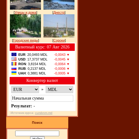
[
Улицы и дома
]
[
Днестр
]
[
Городские виды
]
[
Сороки
]
Bалютный курс: 07 Авг 2026
EUR
: 20,0493 MDL
-0,0043 ▼
USD
: 17,3737 MDL
-0,0045 ▼
RON
: 3,8154 MDL
-0,0064 ▼
RUB
: 0,2137 MDL
-0,0006 ▼
UAH
: 0,3881 MDL
-0,0005 ▼
Конвертер валют
»
Результат:
-
Источник курса:
cursbnm.md
Поиск