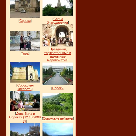
[
Свеча
[
Сороки
]
благодарения
]
[
Праздники,
торжественные и
[
Гора
]
памятные
мероприятия
]
[
Сорокская
[
Сороки
]
крепость
]
[
День Вина в
Сороках (12.10.2008
[
Сорокские пейзажи
]
г)
]