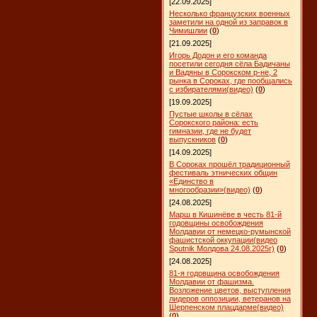
[22.09.2025]
Несколько французских военных
заметили на одной из заправок в
Чимишлии
(
0
)
[21.09.2025]
Игорь Додон и его команда
посетили сегодня сёла Бадичаны
и Вадяны в Сорокском р-не, 2
рынка в Сороках, где пообщались
с избирателями(видео)
(
0
)
[19.09.2025]
Пустые школы в сёлах
Сорокского района: есть
гимназии, где не будет
выпускников
(
0
)
[14.09.2025]
В Сороках прошёл традиционный
фестиваль этнических общин
«Единство в
многообразии»(видео)
(
0
)
[24.08.2025]
Марш в Кишинёве в честь 81-й
годовщины освобождения
Молдавии от немецко-румынской
фашистской оккупации(видео
Sputnik Молдова 24.08.2025г)
(
0
)
[24.08.2025]
81-я годовщина освобождения
Молдавии от фашизма.
Возложение цветов, выступления
лидеров оппозиции, ветеранов на
Шерпенском плацдарме(видео)
(
0
)