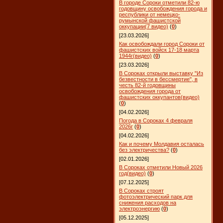
В городе Сороки отметили 82-ю
годовщину освобождения города и
республики от немецко-
румынской фашистской
оккупации(7 видео)
(
0
)
[23.03.2026]
Как освобождали город Сороки от
фашистских войск 17-18 марта
1944г(видео)
(
0
)
[23.03.2026]
В Сороках открыли выставку "Из
безвестности в бессмертие", в
честь 82-й годовщины
освобождения города от
фашистских оккупантов(видео)
(
0
)
[04.02.2026]
Погода в Сороках 4 февраля
2026г
(
0
)
[04.02.2026]
Как и почему Молдавия осталась
без электричества?
(
0
)
[02.01.2026]
В Сороках отметили Новый 2026
год(видео)
(
0
)
[07.12.2025]
В Сороках строят
фотоэлектрический парк для
снижения расходов на
электроэнергию
(
0
)
[05.12.2025]