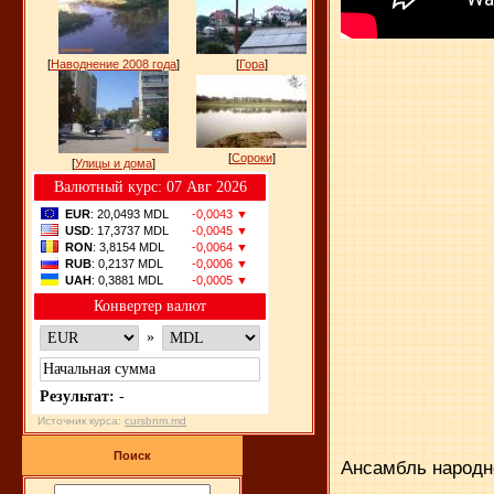
[
Наводнение 2008 года
]
[
Гора
]
[
Сороки
]
[
Улицы и дома
]
Bалютный курс: 07 Авг 2026
EUR
: 20,0493 MDL
-0,0043 ▼
USD
: 17,3737 MDL
-0,0045 ▼
RON
: 3,8154 MDL
-0,0064 ▼
RUB
: 0,2137 MDL
-0,0006 ▼
UAH
: 0,3881 MDL
-0,0005 ▼
Конвертер валют
»
Результат:
-
Источник курса:
cursbnm.md
Поиск
Ансамбль народно