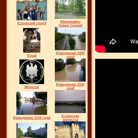
[
Микрорайон
[
Сорокский спорт
]
Новые Сороки
]
[
Наводнение 2008
[
Гора
]
года
]
[
Наводнение 2008
[
Монеты
]
года
]
[
Сорокская
[
Наводнение 2008 года
]
крепость
]