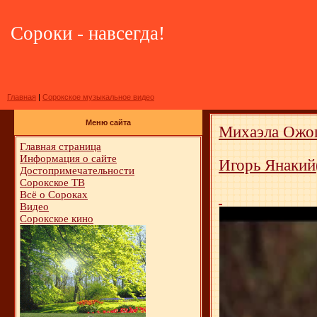
Сороки - навсегда!
Главная
|
Сорокское музыкальное видео
Меню сайта
Михаэла Ожог
Главная страница
Информация о сайте
Игорь Янакий
Достопримечательности
Сорокское ТВ
Всё о Сороках
Видео
Сорокское кино