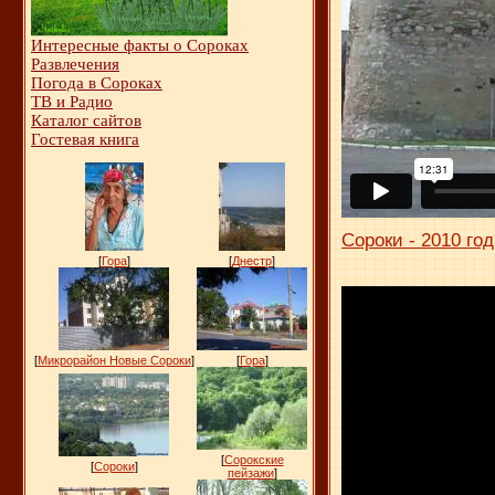
Интересные факты о Сороках
Развлечения
Погода в Сороках
ТВ и Радио
Каталог сайтов
Гостевая книга
Сороки - 2010 год
[
Гора
]
[
Днестр
]
[
Микрорайон Новые Сороки
]
[
Гора
]
[
Сорокские
[
Сороки
]
пейзажи
]