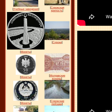
[
Сорокская
[
Учебные заведения
]
крепость
]
[
Сороки
]
[
Монеты
]
[
Молдавские
[
Монеты
]
купоны
]
[
Сорокские
[
Монеты
]
пейзажи
]