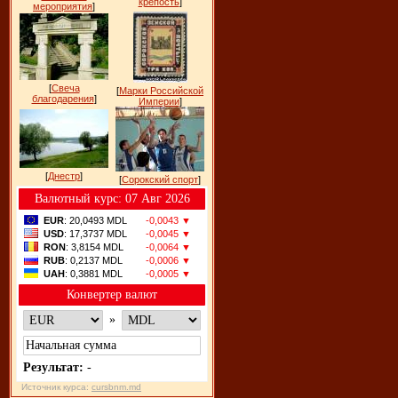
крепость
]
мероприятия
]
[
Свеча
[
Марки Российской
благодарения
]
Империи
]
[
Днестр
]
[
Сорокский спорт
]
Bалютный курс: 07 Авг 2026
EUR
: 20,0493 MDL
-0,0043 ▼
USD
: 17,3737 MDL
-0,0045 ▼
RON
: 3,8154 MDL
-0,0064 ▼
RUB
: 0,2137 MDL
-0,0006 ▼
UAH
: 0,3881 MDL
-0,0005 ▼
Конвертер валют
»
Результат:
-
Источник курса:
cursbnm.md