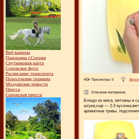
Веб-камеры
Панорамы г.Сороки
Спутниковая карта
Сорокское фото
Расписание транспорта
Пересечение границы
Просмотры
: 0
Вкусн
Молдавские новости
Пресса
Описание материала
:
Сорокская пресса
Блюдо из мяса, ветчины и с
штука;сыр — 2-3 кусочка;вет
ароматные травы, подсолнеч