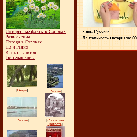
Язык
: Русский
Интересные факты о Сороках
Развлечения
Длительность материала
: 0
Погода в Сороках
ТВ и Радио
Каталог сайтов
Гостевая книга
[
Озеро
]
[
Сороки
]
[
Сороки
]
[
Сорокская
крепость
]