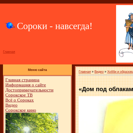
Сороки - навсегда!
Главная
Меню сайта
Главная
»
Видео
»
Хобби и образов
Главная страница
Информация о сайте
«Дом под облака
Достопримечательности
Сорокское ТВ
Всё о Сороках
Видео
Сорокское кино