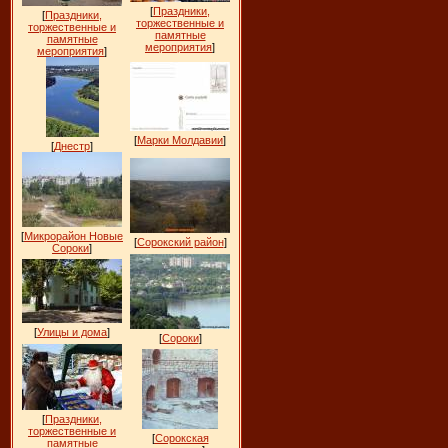
[
Праздники,
[
Праздники,
торжественные и
торжественные и
памятные
памятные
мероприятия
]
мероприятия
]
[
Марки Молдавии
]
[
Днестр
]
[
Микрорайон Новые
[
Сорокский район
]
Сороки
]
[
Улицы и дома
]
[
Сороки
]
[
Праздники,
торжественные и
[
Сорокская
памятные