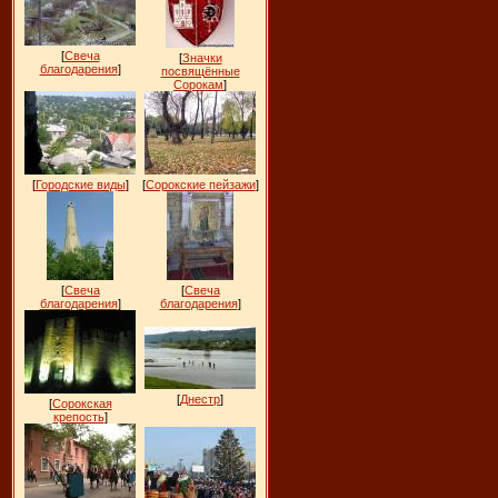
[
Свеча
[
Значки
благодарения
]
посвящённые
Сорокам
]
[
Городские виды
]
[
Сорокские пейзажи
]
[
Свеча
[
Свеча
благодарения
]
благодарения
]
[
Днестр
]
[
Сорокская
крепость
]