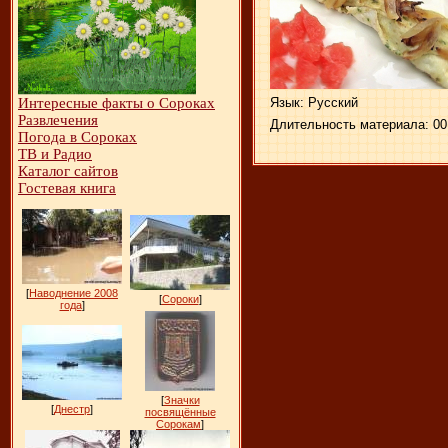
Язык
: Русский
Интересные факты о Сороках
Развлечения
Длительность материала
: 00
Погода в Сороках
ТВ и Радио
Каталог сайтов
Гостевая книга
[
Наводнение 2008
[
Сороки
]
года
]
[
Значки
[
Днестр
]
посвящённые
Сорокам
]