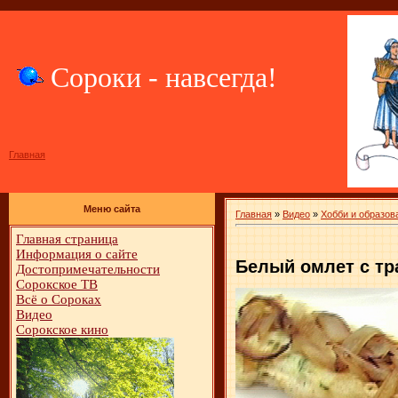
Сороки - навсегда!
Главная
Меню сайта
Главная
»
Видео
»
Хобби и образов
Главная страница
Информация о сайте
Белый омлет с тр
Достопримечательности
Сорокское ТВ
Всё о Сороках
Видео
Сорокское кино