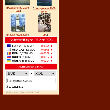
[
Наводнение 2008
[
Наводнение 2008
года
]
года
]
[
Марки Молдавии
]
[
Гора
]
Bалютный курс: 06 Авг 2026
EUR
: 20,0536 MDL
-0,0254 ▼
USD
: 17,3782 MDL
-0,0606 ▼
RON
: 3,8218 MDL
-0,0029 ▼
RUB
: 0,2143 MDL
-0,0017 ▼
UAH
: 0,3886 MDL
-0,0014 ▼
Конвертер валют
»
Результат:
-
Источник курса:
cursbnm.md