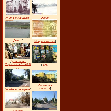
[
Учебные заведения
]
[
Озеро
]
[
Днестр
]
[
Молдавские леи
]
[
День Вина в
Сороках (12.10.2008
[
Гора
]
г)
]
[
Сорокская
крепость
]
[
Учебные заведения
]
[
Сороки
]