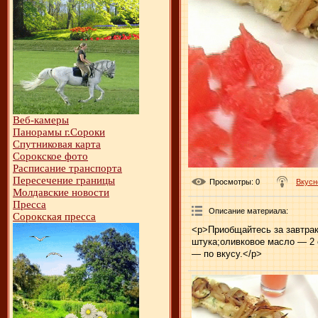
Веб-камеры
Панорамы г.Сороки
Спутниковая карта
Сорокское фото
Расписание транспорта
Пересечение границы
Просмотры
: 0
Вкусн
Молдавские новости
Пресса
Описание материала
:
Сорокская пресса
<p>Приобщайтесь за завтрак
штука;оливковое масло — 2 с
— по вкусу.</p>