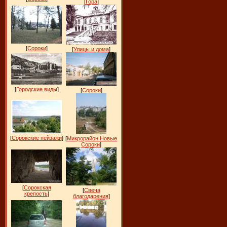
[
Гора
]
[
Сороки
]
[
Улицы и дома
]
[
Городские виды
]
[
Сороки
]
[
Сорокские пейзажи
]
[
Микрорайон Новые
Сороки
]
[
Сорокская
[
Свеча
крепость
]
благодарения
]