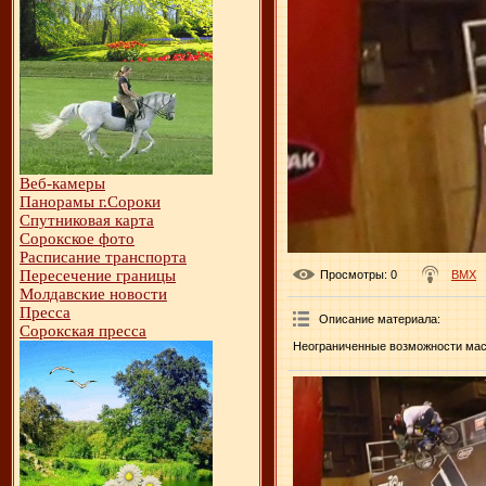
Веб-камеры
Панорамы г.Сороки
Спутниковая карта
Сорокское фото
Расписание транспорта
Пересечение границы
Просмотры
: 0
BMX
Молдавские новости
Пресса
Описание материала
:
Сорокская пресса
Неограниченные возможности мас