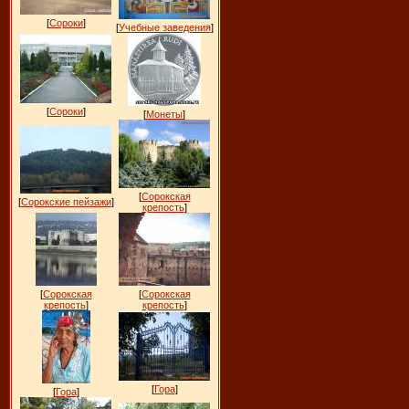
[
Сороки
]
[
Учебные заведения
]
[
Сороки
]
[
Монеты
]
[
Сорокская
[
Сорокские пейзажи
]
крепость
]
[
Сорокская
[
Сорокская
крепость
]
крепость
]
[
Гора
]
[
Гора
]