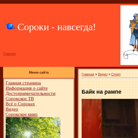
Сороки - навсегда!
Главная
Меню сайта
Главная
»
Видео
»
Спорт
Главная страница
Информация о сайте
Байк на рампе
Достопримечательности
Сорокское ТВ
Всё о Сороках
Видео
Сорокское кино