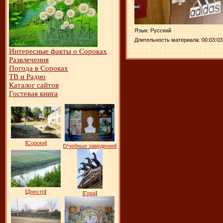
Язык
: Русский
Длительность материала
: 00:03:03
Интересные факты о Сороках
Развлечения
Погода в Сороках
ТВ и Радио
Каталог сайтов
Гостевая книга
[
Сороки
]
[
Учебные заведения
]
[
Днестр
]
[
Гора
]