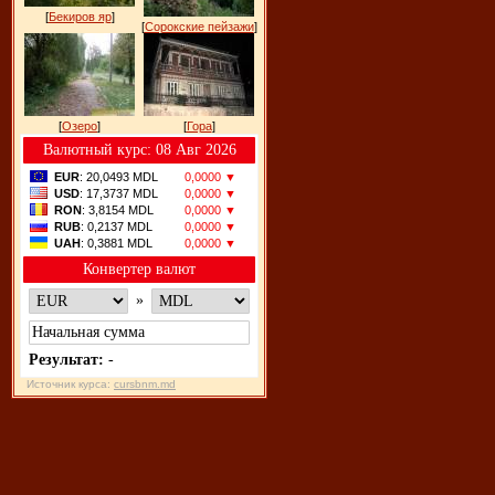
[
Бекиров яр
]
[
Сорокские пейзажи
]
[
Озеро
]
[
Гора
]
Bалютный курс: 08 Авг 2026
EUR
: 20,0493 MDL
0,0000 ▼
USD
: 17,3737 MDL
0,0000 ▼
RON
: 3,8154 MDL
0,0000 ▼
RUB
: 0,2137 MDL
0,0000 ▼
UAH
: 0,3881 MDL
0,0000 ▼
Конвертер валют
»
Результат:
-
Источник курса:
cursbnm.md