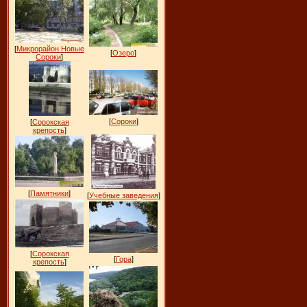
[
Микрорайон Новые
[
Озеро
]
Сороки
]
[
Сороки
]
[
Сорокская
крепость
]
[
Памятники
]
[
Учебные заведения
]
[
Сорокская
[
Гора
]
крепость
]