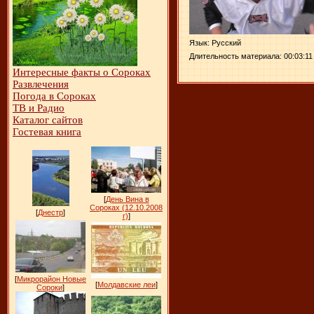
Язык
: Русский
Длительность материала
: 00:03:11
Интересные факты о Сороках
Развлечения
Погода в Сороках
ТВ и Радио
Каталог сайтов
Гостевая книга
[
День Вина в
Сороках (12.10.2008
[
Днестр
]
г)
]
[
Микрорайон Новые
[
Молдавские леи
]
Сороки
]