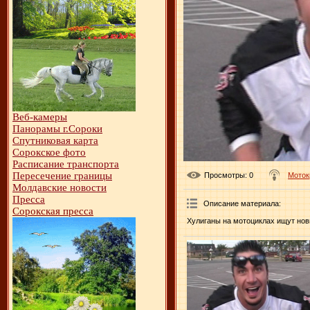
Веб-камеры
Панорамы г.Сороки
Спутниковая карта
Сорокское фото
Расписание транспорта
Пересечение границы
Просмотры
: 0
Моток
Молдавские новости
Пресса
Описание материала
:
Сорокская пресса
Хулиганы на мотоциклах ищут нов