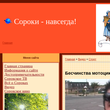
Сороки - навсегда!
Главная
Меню сайта
Главная
»
Видео
»
Спорт
Главная страница
Информация о сайте
Бесчинства мотоци
Достопримечательности
Сорокское ТВ
Всё о Сороках
Видео
Сорокское кино