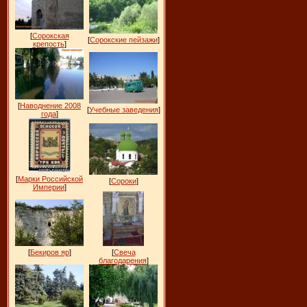
[
Сорокская
[
Сорокские пейзажи
]
крепость
]
[
Наводнение 2008
[
Учебные заведения
]
года
]
[
Марки Российской
[
Сороки
]
Империи
]
[
Бекиров яр
]
[
Свеча
благодарения
]