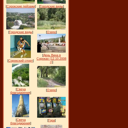
[
Сорокские пейзажи
]
[
Городские виды
]
[
Городские виды
]
[
Озеро
]
[
День Вина в
Сороках (12.10.2008
[
Сорокский спорт
]
г)
]
[
Свеча
[
Озеро
]
благодарения
]
[
Свеча
[
Гора
]
благодарения
]