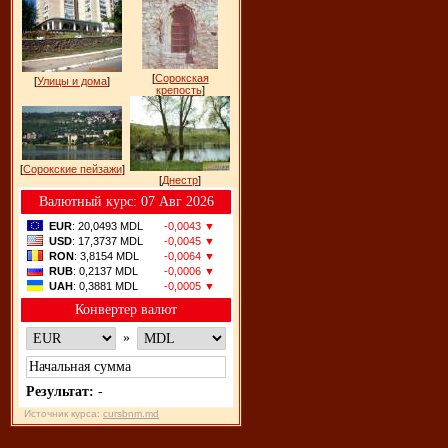
[
Сорокская
[
Улицы и дома
]
крепость
]
[
Сорокские пейзажи
]
[
Днестр
]
Bалютный курс: 07 Авг 2026
EUR
: 20,0493 MDL
-0,0043 ▼
USD
: 17,3737 MDL
-0,0045 ▼
RON
: 3,8154 MDL
-0,0064 ▼
RUB
: 0,2137 MDL
-0,0006 ▼
UAH
: 0,3881 MDL
-0,0005 ▼
Конвертер валют
»
Результат:
-
Источник курса:
cursbnm.md