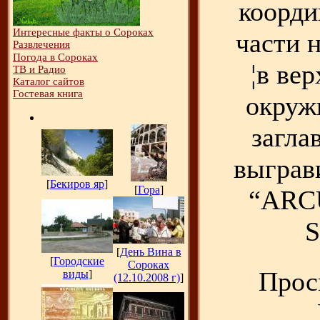
коорди
Интересные факты о Сороках
части 
Развлечения
Погода в Сороках
¦в вер
ТВ и Радио
Каталог сайтов
Гостевая книга
окруж
загла
выграв
[
Бекиров яр
]
[
Гора
]
“ARC
S
[
День Вина в
[
Городские
Сороках
Прос
виды
]
(12.10.2008 г)
]