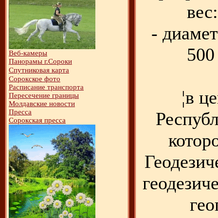
вес
- диамет
500
Веб-камеры
Панорамы г.Сороки
Спутниковая карта
Сорокское фото
Расписание транспорта
¦в ц
Пересечение границы
Молдавские новости
Пресса
Республ
Сорокская пресса
котор
Геодезич
геодезич
гео