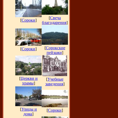
[
Свеча
[
Сороки
]
благодарения
]
[
Сорокские
[
Сороки
]
пейзажи
]
[
Церкви и
[
Учебные
храмы
]
заведения
]
[
Улицы и
[
Сороки
]
дома
]