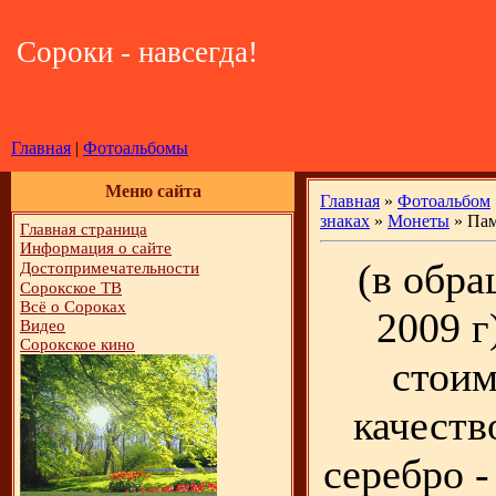
Сороки - навсегда!
Главная
|
Фотоальбомы
Меню сайта
Главная
»
Фотоальбом
знаках
»
Монеты
» Пам
Главная страница
Информация о сайте
(в обра
Достопримечательности
Сорокское ТВ
Всё о Сороках
2009 г
Видео
Сорокское кино
стоим
качество
серебро -