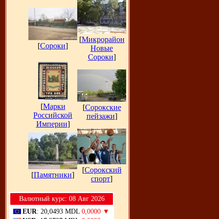
[
Микрорайон
[
Сороки
]
Новые
Сороки
]
[
Марки
[
Сорокские
Российской
пейзажи
]
Империи
]
[
Сорокский
[
Памятники
]
спорт
]
Bалютный курс: 08 Авг 2026
EUR
: 20,0493 MDL
0,0000 ▼