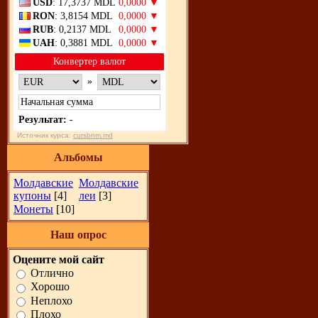
USD
: 17,3737 MDL
0,0000 ▼
RON
: 3,8154 MDL
0,0000 ▼
RUB
: 0,2137 MDL
0,0000 ▼
UAH
: 0,3881 MDL
0,0000 ▼
Конвертер валют
»
Результат:
-
Источник курса:
cursbnm.md
Альбомы
Молдавские
Молдавские
купоны
[4]
леи
[3]
Монеты
[10]
Наш опрос
Оцените мой сайт
Отлично
Хорошо
Неплохо
Плохо