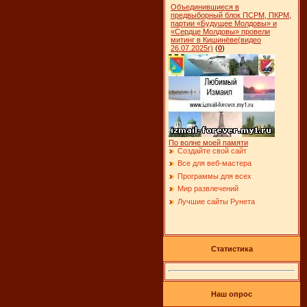
Объединившиеся в
предвыборный блок ПСРМ, ПКРМ,
партии «Будущее Молдовы» и
«Сердце Молдовы» провели
митинг в Кишинёве(видео
26.07.2025г)
(
0
)
По волне моей памяти
Создайте свой сайт
Все для веб-мастера
Программы для всех
Мир развлечений
Лучшие сайты Рунета
Статистика
Наш опрос