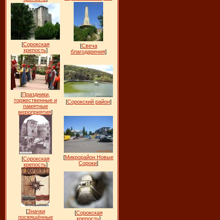
[
Сорокская
[
Свеча
крепость
]
благодарения
]
[
Праздники,
торжественные и
[
Сорокский район
]
памятные
мероприятия
]
[
Микрорайон Новые
[
Сорокская
Сороки
]
крепость
]
[
Значки
[
Сорокская
посвящённые
крепость
]