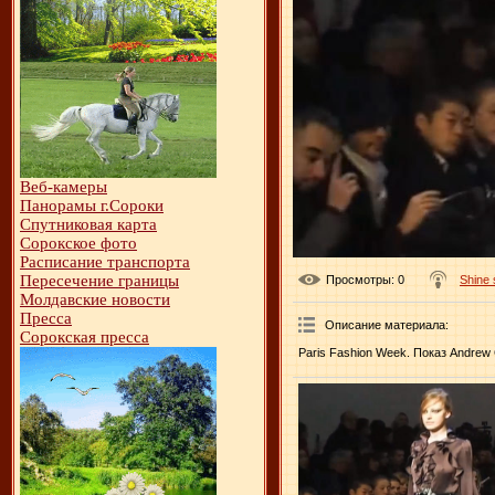
Веб-камеры
Панорамы г.Сороки
Спутниковая карта
Сорокское фото
Расписание транспорта
Пересечение границы
Просмотры
: 0
Shine
Молдавские новости
Пресса
Описание материала
:
Сорокская пресса
Paris Fashion Week. Показ Andrew