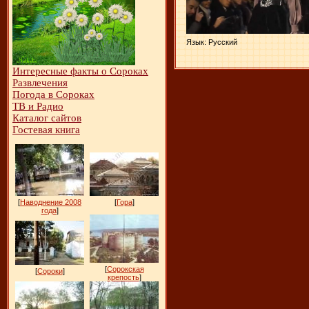
Язык
: Русский
Интересные факты о Сороках
Развлечения
Погода в Сороках
ТВ и Радио
Каталог сайтов
Гостевая книга
[
Наводнение 2008
[
Гора
]
года
]
[
Сорокская
[
Сороки
]
крепость
]