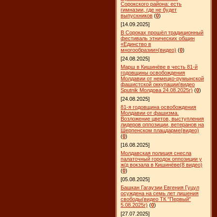
Сорокского района: есть
гимназии, где не будет
выпускников
(
0
)
[14.09.2025]
В Сороках прошёл традиционный
фестиваль этнических общин
«Единство в
многообразии»(видео)
(
0
)
[24.08.2025]
Марш в Кишинёве в честь 81-й
годовщины освобождения
Молдавии от немецко-румынской
фашистской оккупации(видео
Sputnik Молдова 24.08.2025г)
(
0
)
[24.08.2025]
81-я годовщина освобождения
Молдавии от фашизма.
Возложение цветов, выступления
лидеров оппозиции, ветеранов на
Шерпенском плацдарме(видео)
(
0
)
[16.08.2025]
Молдавская полиция снесла
палаточный городок оппозиции у
ж/д вокзала в Кишинёве(8 видео)
(
0
)
[05.08.2025]
Башкан Гагаузии Евгения Гуцул
осуждена на семь лет лишения
свободы(видео ТК "Первый"
5.08.2025г)
(
0
)
[27.07.2025]