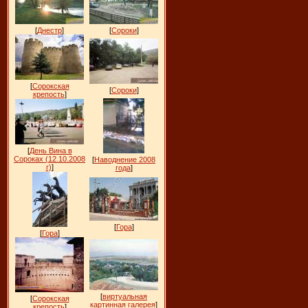
[
Днестр
]
[
Сороки
]
[
Сорокская
[
Сороки
]
крепость
]
[
День Вина в
Сороках (12.10.2008
[
Наводнение 2008
г)
]
года
]
[
Гора
]
[
Гора
]
[
виртуальная
[
Сорокская
картинная галерея
]
крепость
]