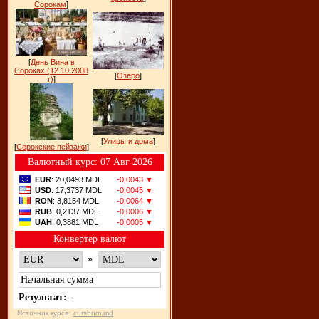
Сорокам
]
[
День Вина в
Сороках (12.10.2008
[
Озеро
]
г)
]
[
Улицы и дома
]
[
Сорокские пейзажи
]
Bалютный курс: 07 Авг 2026
EUR
: 20,0493 MDL
-0,0043 ▼
USD
: 17,3737 MDL
-0,0045 ▼
RON
: 3,8154 MDL
-0,0064 ▼
RUB
: 0,2137 MDL
-0,0006 ▼
UAH
: 0,3881 MDL
-0,0005 ▼
Конвертер валют
»
Результат:
-
Источник курса:
cursbnm.md