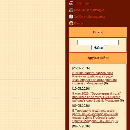
Транспорт
Фильмы и анимация
Хобби и образование
Юмор
Поиск
Друзья сайта
[25.06.2026]
Нижняя палата парламента
Румынии одобрила в среду
законопроект об объединении
страны с Молдавией
(
0
)
[10.05.2026]
9 мая 2026г "Бессмертный полк"
прошёл в селе Унгры Окницкого
района(видео Sputnik Молдова)
(
0
)
[09.05.2026]
В Тирасполе люди возлагают
цветы на мемориале воинской
славы в День Победы(видео
Sputnik Молдова 9.05.2026г)
(
0
)
[09.05.2026]