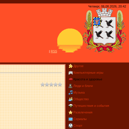
Четверг, 06.08.2026, 20:42
|
R
S
S
Другое
Компьютерные игры
Красота и здоровье
Люди и блоги
Музыка
Общество
Путешествия и события
Развлечения
Сериалы
Спорт