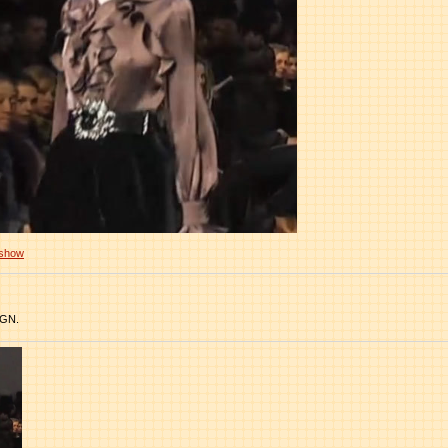
 show
 GN.