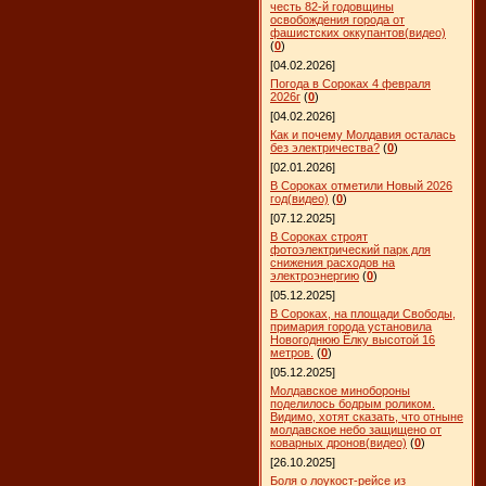
честь 82-й годовщины
освобождения города от
фашистских оккупантов(видео)
(
0
)
[04.02.2026]
Погода в Сороках 4 февраля
2026г
(
0
)
[04.02.2026]
Как и почему Молдавия осталась
без электричества?
(
0
)
[02.01.2026]
В Сороках отметили Новый 2026
год(видео)
(
0
)
[07.12.2025]
В Сороках строят
фотоэлектрический парк для
снижения расходов на
электроэнергию
(
0
)
[05.12.2025]
В Сороках, на площади Свободы,
примария города установила
Новогоднюю Ёлку высотой 16
метров.
(
0
)
[05.12.2025]
Молдавское минобороны
поделилось бодрым роликом.
Видимо, хотят сказать, что отныне
молдавское небо защищено от
коварных дронов(видео)
(
0
)
[26.10.2025]
Боля о лоукост-рейсе из