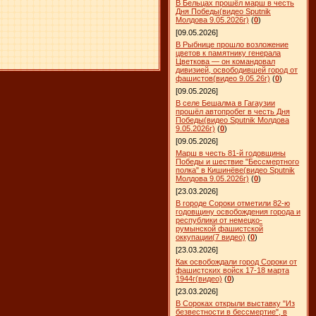
В Бельцах прошёл марш в честь
Дня Победы(видео Sputnik
Молдова 9.05.2026г)
(
0
)
[09.05.2026]
В Рыбнице прошло возложение
цветов к памятнику генерала
Цветкова — он командовал
дивизией, освободившей город от
фашистов(видео 9.05.26г)
(
0
)
[09.05.2026]
В селе Бешалма в Гагаузии
прошёл автопробег в честь Дня
Победы(видео Sputnik Молдова
9.05.2026г)
(
0
)
[09.05.2026]
Марш в честь 81-й годовщины
Победы и шествие "Бессмертного
полка" в Кишинёве(видео Sputnik
Молдова 9.05.2026г)
(
0
)
[23.03.2026]
В городе Сороки отметили 82-ю
годовщину освобождения города и
республики от немецко-
румынской фашистской
оккупации(7 видео)
(
0
)
[23.03.2026]
Как освобождали город Сороки от
фашистских войск 17-18 марта
1944г(видео)
(
0
)
[23.03.2026]
В Сороках открыли выставку "Из
безвестности в бессмертие", в