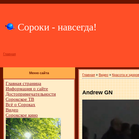
Сороки - навсегда!
Главная
Меню сайта
Главная
»
Видео
»
Красота и здоро
Главная страница
Информация о сайте
Andrew GN
Достопримечательности
Сорокское ТВ
Всё о Сороках
Видео
Сорокское кино