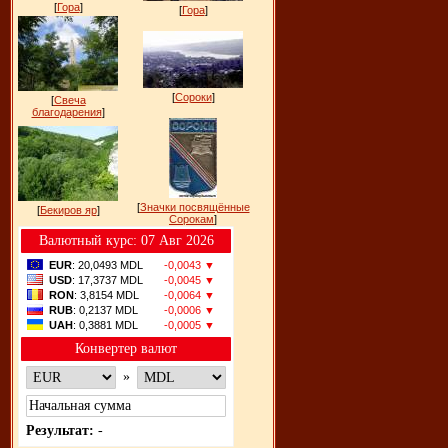
[
Гора
]
[
Гора
]
[
Сороки
]
[
Свеча
благодарения
]
[
Значки посвящённые
[
Бекиров яр
]
Сорокам
]
Bалютный курс: 07 Авг 2026
EUR
: 20,0493 MDL
-0,0043 ▼
USD
: 17,3737 MDL
-0,0045 ▼
RON
: 3,8154 MDL
-0,0064 ▼
RUB
: 0,2137 MDL
-0,0006 ▼
UAH
: 0,3881 MDL
-0,0005 ▼
Конвертер валют
»
Результат:
-