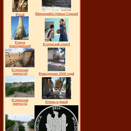
[
Микрорайон Новые Сороки
]
[
Гора
]
[
Свеча
[
Сорокский спорт
]
благодарения
]
[
Сорокская
крепость
]
[
Наводнение 2008 года
]
[
Сорокская
[
Улицы и дома
]
крепость
]