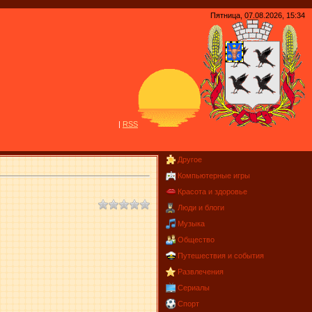
Пятница, 07.08.2026, 15:34
|
R
S
S
Другое
Компьютерные игры
Красота и здоровье
Люди и блоги
Музыка
Общество
Путешествия и события
Развлечения
Сериалы
Спорт