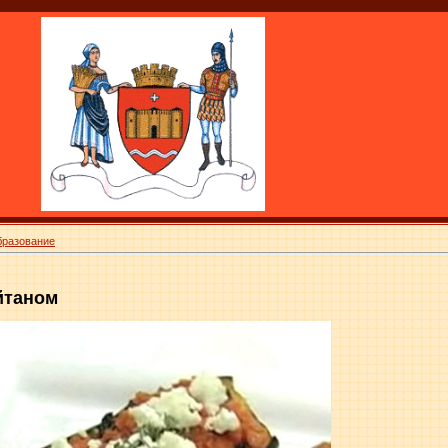
бразование
йтаном