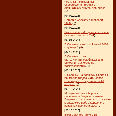
честь 82-й годовщины
освобождения города от
фашистских оккупантов(видео)
(
0
)
[04.02.2026]
Погода в Сороках 4 февраля
2026г
(
0
)
[04.02.2026]
Как и почему Молдавия осталась
без электричества?
(
0
)
[02.01.2026]
В Сороках отметили Новый 2026
год(видео)
(
0
)
[07.12.2025]
В Сороках строят
фотоэлектрический парк для
снижения расходов на
электроэнергию
(
0
)
[05.12.2025]
В Сороках, на площади Свободы,
примария города установила
Новогоднюю Ёлку высотой 16
метров.
(
0
)
[05.12.2025]
Молдавское минобороны
поделилось бодрым роликом.
Видимо, хотят сказать, что отныне
молдавское небо защищено от
коварных дронов(видео)
(
0
)
[26.10.2025]
Боля о лоукост-рейсе из