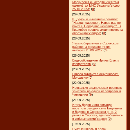
Маркулешт и находящихся там
самолётах МЧС Украины(видео
25.10.2025г)
(
0
)
[29.09.2025]
И. Додон о нынешнем режиме:
"Народ недоволен. Народ вас не
боится. Народ вас ненавидит". В
Кишинёве прошла акция протеста
оппозиции(2 видео)
(
0
)
[28.09.2025]
Явка избирателей в Сорокском
районе на парламентских
выборах 28.09.2025г
(
0
)
[28.09.2025]
Видеообращение Ирины Влах к
избирателям
(
0
)
[23.09.2025]
Европа готовится оккупировать
Молдавию
(
0
)
[22.09.2025]
Несколько французских военных
заметили на одной из заправок в
Чимишлии
(
0
)
[21.09.2025]
Игорь Додон и его команда
посетили сегодня сёла Бадичаны
и Вадяны в Сорокском р-не, 2
рынка в Сороках, где пообщались
с избирателями(видео)
(
0
)
[19.09.2025]
Пустые школы в сёлах