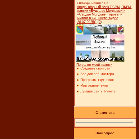
Объединившиеся в
предвыборный блок ПСРМ, ПКРМ,
партии «Будущее Молдовы» и
«Сердце Молдовы» провели
митинг в Кишинёве(видео
26.07.2025г)
(
0
)
По волне моей памяти
Создайте свой сайт
Все для веб-мастера
Программы для всех
Мир развлечений
Лучшие сайты Рунета
Статистика
Наш опрос