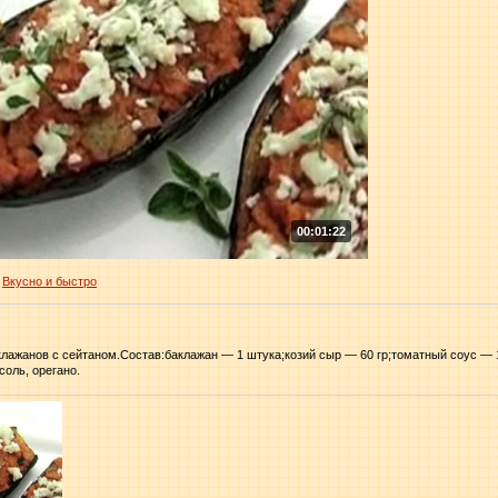
00:01:22
Вкусно и быстро
ажанов с сейтаном.Состав:баклажан — 1 штука;козий сыр — 60 гр;томатный соус — 1
соль, орегано.