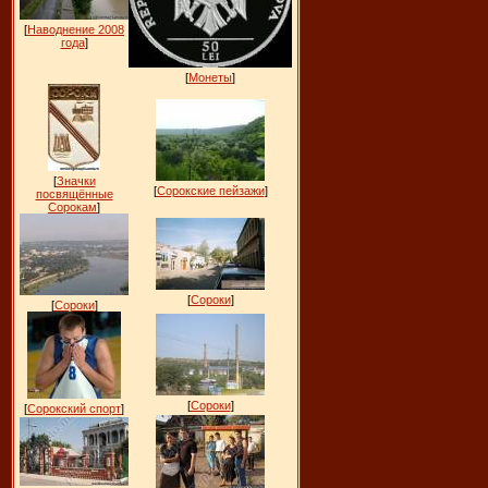
[
Наводнение 2008
года
]
[
Монеты
]
[
Значки
[
Сорокские пейзажи
]
посвящённые
Сорокам
]
[
Сороки
]
[
Сороки
]
[
Сороки
]
[
Сорокский спорт
]