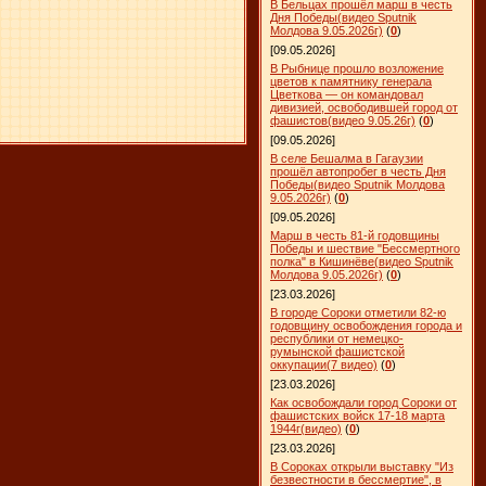
В Бельцах прошёл марш в честь
Дня Победы(видео Sputnik
Молдова 9.05.2026г)
(
0
)
[09.05.2026]
В Рыбнице прошло возложение
цветов к памятнику генерала
Цветкова — он командовал
дивизией, освободившей город от
фашистов(видео 9.05.26г)
(
0
)
[09.05.2026]
В селе Бешалма в Гагаузии
прошёл автопробег в честь Дня
Победы(видео Sputnik Молдова
9.05.2026г)
(
0
)
[09.05.2026]
Марш в честь 81-й годовщины
Победы и шествие "Бессмертного
полка" в Кишинёве(видео Sputnik
Молдова 9.05.2026г)
(
0
)
[23.03.2026]
В городе Сороки отметили 82-ю
годовщину освобождения города и
республики от немецко-
румынской фашистской
оккупации(7 видео)
(
0
)
[23.03.2026]
Как освобождали город Сороки от
фашистских войск 17-18 марта
1944г(видео)
(
0
)
[23.03.2026]
В Сороках открыли выставку "Из
безвестности в бессмертие", в