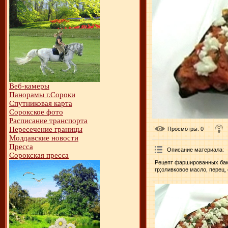
Веб-камеры
Панорамы г.Сороки
Спутниковая карта
Сорокское фото
Расписание транспорта
Пересечение границы
Просмотры
: 0
Молдавские новости
Пресса
Описание материала
:
Сорокская пресса
Рецепт фаршированных бакл
гр;оливковое масло, перец, 