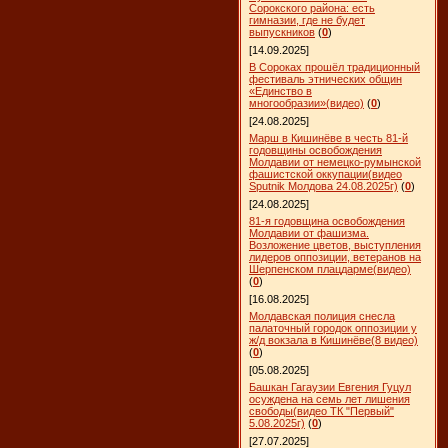
Сорокского района: есть
гимназии, где не будет
выпускников
(
0
)
[14.09.2025]
В Сороках прошёл традиционный
фестиваль этнических общин
«Единство в
многообразии»(видео)
(
0
)
[24.08.2025]
Марш в Кишинёве в честь 81-й
годовщины освобождения
Молдавии от немецко-румынской
фашистской оккупации(видео
Sputnik Молдова 24.08.2025г)
(
0
)
[24.08.2025]
81-я годовщина освобождения
Молдавии от фашизма.
Возложение цветов, выступления
лидеров оппозиции, ветеранов на
Шерпенском плацдарме(видео)
(
0
)
[16.08.2025]
Молдавская полиция снесла
палаточный городок оппозиции у
ж/д вокзала в Кишинёве(8 видео)
(
0
)
[05.08.2025]
Башкан Гагаузии Евгения Гуцул
осуждена на семь лет лишения
свободы(видео ТК "Первый"
5.08.2025г)
(
0
)
[27.07.2025]