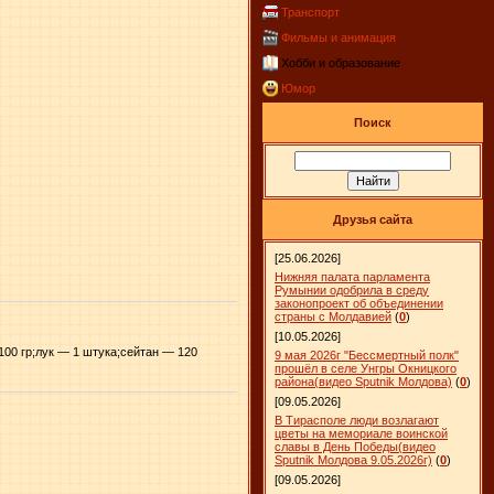
Транспорт
Фильмы и анимация
Хобби и образование
Юмор
Поиск
Друзья сайта
[25.06.2026]
Нижняя палата парламента
Румынии одобрила в среду
законопроект об объединении
страны с Молдавией
(
0
)
[10.05.2026]
00 гр;лук — 1 штука;сейтан — 120
9 мая 2026г "Бессмертный полк"
прошёл в селе Унгры Окницкого
района(видео Sputnik Молдова)
(
0
)
[09.05.2026]
В Тирасполе люди возлагают
цветы на мемориале воинской
славы в День Победы(видео
Sputnik Молдова 9.05.2026г)
(
0
)
[09.05.2026]