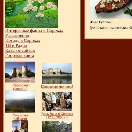
Язык
: Русский
Длительность материала
: 0
Интересные факты о Сороках
Развлечения
Погода в Сороках
ТВ и Радио
Каталог сайтов
Гостевая книга
[
Сорокская
[
Сорокская крепость
]
крепость
]
[
День Вина в Сороках
[
Сорокские
(12.10.2008 г)
]
пейзажи
]