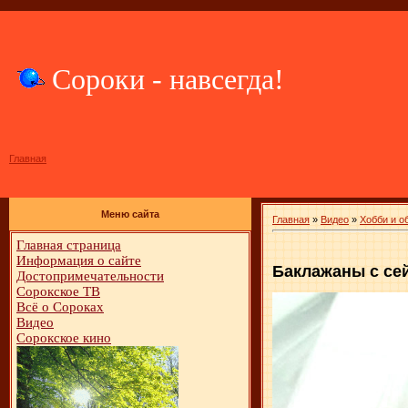
Сороки - навсегда!
Главная
Меню сайта
Главная
»
Видео
»
Хобби и о
Главная страница
Информация о сайте
Баклажаны с се
Достопримечательности
Сорокское ТВ
Всё о Сороках
Видео
Сорокское кино