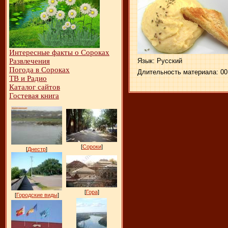
Интересные факты о Сороках
Язык
: Русский
Развлечения
Погода в Сороках
Длительность материала
: 0
ТВ и Радио
Каталог сайтов
Гостевая книга
[
Сороки
]
[
Днестр
]
[
Гора
]
[
Городские виды
]