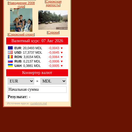
[
Сорокская
[
Наводнение 2008
крепость
]
года
]
[
Сороки
]
[
Сорокский спорт
]
Bалютный курс: 07 Авг 2026
EUR
: 20,0493 MDL
-0,0043 ▼
USD
: 17,3737 MDL
-0,0045 ▼
RON
: 3,8154 MDL
-0,0064 ▼
RUB
: 0,2137 MDL
-0,0006 ▼
UAH
: 0,3881 MDL
-0,0005 ▼
Конвертер валют
»
Результат:
-
Источник курса:
cursbnm.md