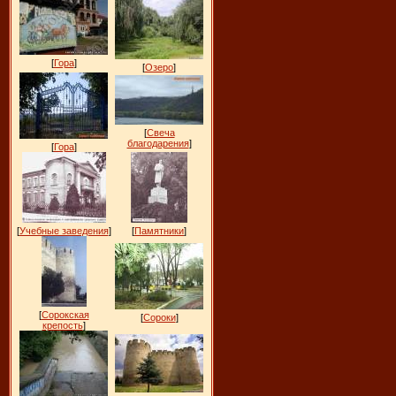
[
Гора
]
[
Озеро
]
[
Свеча
благодарения
]
[
Гора
]
[
Учебные заведения
]
[
Памятники
]
[
Сорокская
[
Сороки
]
крепость
]