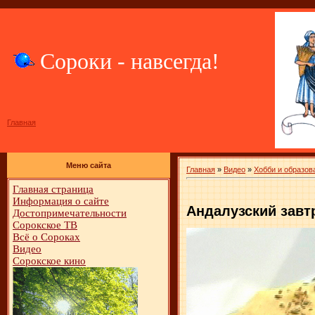
Сороки - навсегда!
Главная
Меню сайта
Главная
»
Видео
»
Хобби и образов
Главная страница
Информация о сайте
Андалузский завт
Достопримечательности
Сорокское ТВ
Всё о Сороках
Видео
Сорокское кино