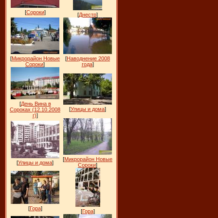
[
Сороки
]
[
Днестр
]
[
Микрорайон Новые
[
Наводнение 2008
Сороки
]
года
]
[
День Вина в
[
Улицы и дома
]
Сороках (12.10.2008
г)
]
[
Микрорайон Новые
[
Улицы и дома
]
Сороки
]
[
Гора
]
[
Гора
]