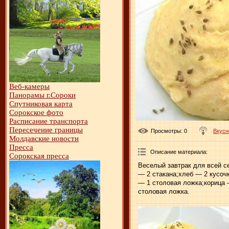
Веб-камеры
Панорамы г.Сороки
Спутниковая карта
Сорокское фото
Расписание транспорта
Пересечение границы
Просмотры
: 0
Вкусн
Молдавские новости
Пресса
Описание материала
:
Сорокская пресса
Веселый завтрак для всей с
— 2 стакана;хлеб — 2 кусоч
— 1 столовая ложка;корица 
столовая ложка.