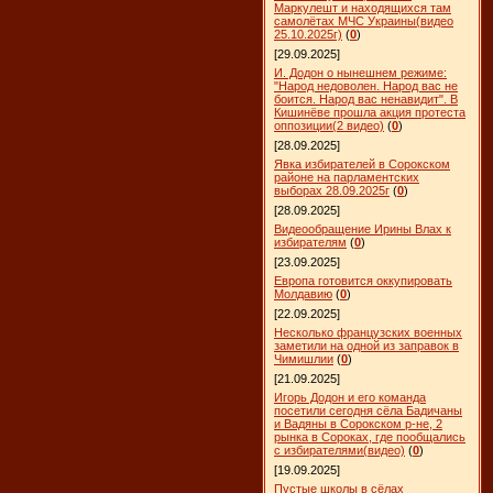
Маркулешт и находящихся там
самолётах МЧС Украины(видео
25.10.2025г)
(
0
)
[29.09.2025]
И. Додон о нынешнем режиме:
"Народ недоволен. Народ вас не
боится. Народ вас ненавидит". В
Кишинёве прошла акция протеста
оппозиции(2 видео)
(
0
)
[28.09.2025]
Явка избирателей в Сорокском
районе на парламентских
выборах 28.09.2025г
(
0
)
[28.09.2025]
Видеообращение Ирины Влах к
избирателям
(
0
)
[23.09.2025]
Европа готовится оккупировать
Молдавию
(
0
)
[22.09.2025]
Несколько французских военных
заметили на одной из заправок в
Чимишлии
(
0
)
[21.09.2025]
Игорь Додон и его команда
посетили сегодня сёла Бадичаны
и Вадяны в Сорокском р-не, 2
рынка в Сороках, где пообщались
с избирателями(видео)
(
0
)
[19.09.2025]
Пустые школы в сёлах