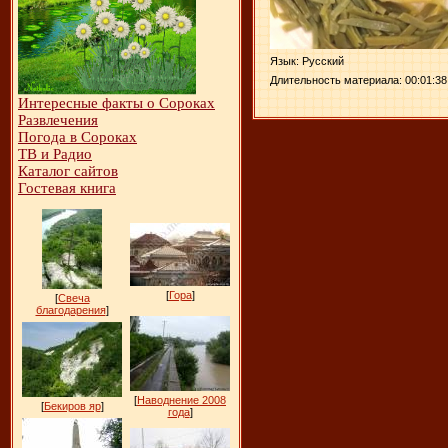
Язык
: Русский
Длительность материала
: 00:01:38
Интересные факты о Сороках
Развлечения
Погода в Сороках
ТВ и Радио
Каталог сайтов
Гостевая книга
[
Гора
]
[
Свеча
благодарения
]
[
Наводнение 2008
[
Бекиров яр
]
года
]