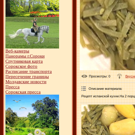
Веб-камеры
Панорамы г.Сороки
Спутниковая карта
Сорокское фото
Расписание транспорта
Пересечение границы
Просмотры
: 0
Вкусн
Молдавские новости
Пресса
Описание материала
:
Сорокская пресса
Рецепт испанской кухни.На 2 порц