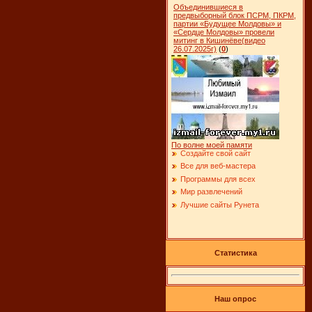
Объединившиеся в
предвыборный блок ПСРМ, ПКРМ,
партии «Будущее Молдовы» и
«Сердце Молдовы» провели
митинг в Кишинёве(видео
26.07.2025г)
(
0
)
По волне моей памяти
Создайте свой сайт
Все для веб-мастера
Программы для всех
Мир развлечений
Лучшие сайты Рунета
Статистика
Наш опрос