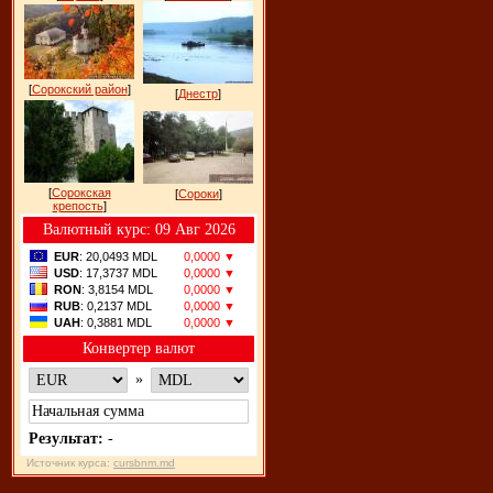
[
Сорокский район
]
[
Днестр
]
[
Сорокская
[
Сороки
]
крепость
]
Bалютный курс: 09 Авг 2026
EUR
: 20,0493 MDL
0,0000 ▼
USD
: 17,3737 MDL
0,0000 ▼
RON
: 3,8154 MDL
0,0000 ▼
RUB
: 0,2137 MDL
0,0000 ▼
UAH
: 0,3881 MDL
0,0000 ▼
Конвертер валют
»
Результат:
-
Источник курса:
cursbnm.md