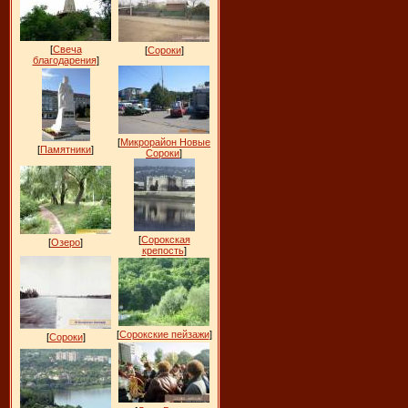
[
Свеча
[
Сороки
]
благодарения
]
[
Микрорайон Новые
[
Памятники
]
Сороки
]
[
Сорокская
[
Озеро
]
крепость
]
[
Сорокские пейзажи
]
[
Сороки
]