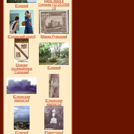
[
День Вина в
Сороках (12.10.2008
[
Сороки
]
г)
]
[
Сорокский спорт
]
[
Марки Румынии
]
[
Значки
[
Сороки
]
посвящённые
Сорокам
]
[
Сорокская
крепость
]
[
Сорокская
крепость
]
[
Сороки
]
[
Памятники
]