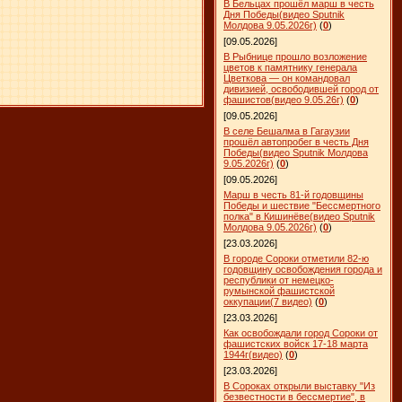
В Бельцах прошёл марш в честь
Дня Победы(видео Sputnik
Молдова 9.05.2026г)
(
0
)
[09.05.2026]
В Рыбнице прошло возложение
цветов к памятнику генерала
Цветкова — он командовал
дивизией, освободившей город от
фашистов(видео 9.05.26г)
(
0
)
[09.05.2026]
В селе Бешалма в Гагаузии
прошёл автопробег в честь Дня
Победы(видео Sputnik Молдова
9.05.2026г)
(
0
)
[09.05.2026]
Марш в честь 81-й годовщины
Победы и шествие "Бессмертного
полка" в Кишинёве(видео Sputnik
Молдова 9.05.2026г)
(
0
)
[23.03.2026]
В городе Сороки отметили 82-ю
годовщину освобождения города и
республики от немецко-
румынской фашистской
оккупации(7 видео)
(
0
)
[23.03.2026]
Как освобождали город Сороки от
фашистских войск 17-18 марта
1944г(видео)
(
0
)
[23.03.2026]
В Сороках открыли выставку "Из
безвестности в бессмертие", в