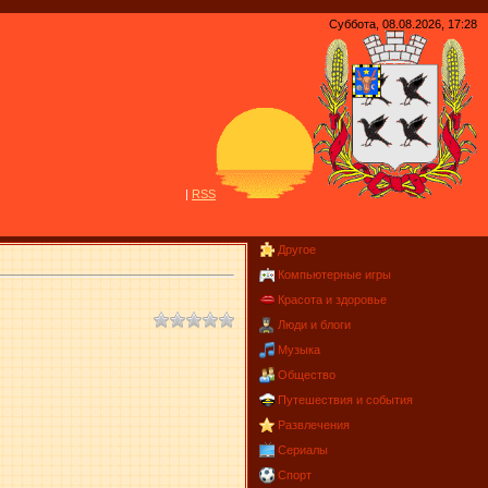
Суббота, 08.08.2026, 17:28
|
R
S
S
Другое
Компьютерные игры
Красота и здоровье
Люди и блоги
Музыка
Общество
Путешествия и события
Развлечения
Сериалы
Спорт