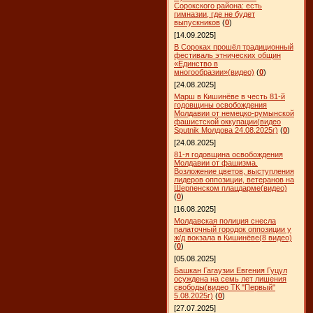
Сорокского района: есть
гимназии, где не будет
выпускников
(
0
)
[14.09.2025]
В Сороках прошёл традиционный
фестиваль этнических общин
«Единство в
многообразии»(видео)
(
0
)
[24.08.2025]
Марш в Кишинёве в честь 81-й
годовщины освобождения
Молдавии от немецко-румынской
фашистской оккупации(видео
Sputnik Молдова 24.08.2025г)
(
0
)
[24.08.2025]
81-я годовщина освобождения
Молдавии от фашизма.
Возложение цветов, выступления
лидеров оппозиции, ветеранов на
Шерпенском плацдарме(видео)
(
0
)
[16.08.2025]
Молдавская полиция снесла
палаточный городок оппозиции у
ж/д вокзала в Кишинёве(8 видео)
(
0
)
[05.08.2025]
Башкан Гагаузии Евгения Гуцул
осуждена на семь лет лишения
свободы(видео ТК "Первый"
5.08.2025г)
(
0
)
[27.07.2025]