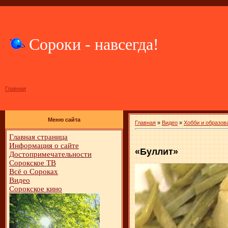
Сороки - навсегда!
Главная
Меню сайта
Главная
»
Видео
»
Хобби и образов
Главная страница
Информация о сайте
«Буллит»
Достопримечательности
Сорокское ТВ
Всё о Сороках
Видео
Сорокское кино