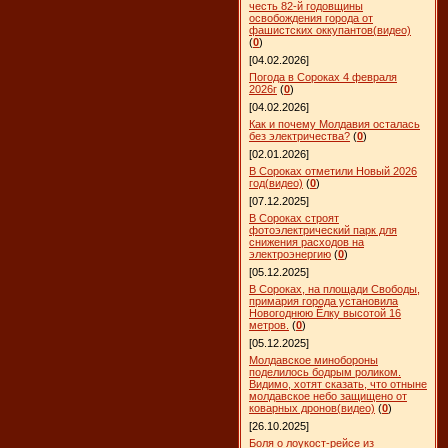
честь 82-й годовщины
освобождения города от
фашистских оккупантов(видео)
(
0
)
[04.02.2026]
Погода в Сороках 4 февраля
2026г
(
0
)
[04.02.2026]
Как и почему Молдавия осталась
без электричества?
(
0
)
[02.01.2026]
В Сороках отметили Новый 2026
год(видео)
(
0
)
[07.12.2025]
В Сороках строят
фотоэлектрический парк для
снижения расходов на
электроэнергию
(
0
)
[05.12.2025]
В Сороках, на площади Свободы,
примария города установила
Новогоднюю Ёлку высотой 16
метров.
(
0
)
[05.12.2025]
Молдавское минобороны
поделилось бодрым роликом.
Видимо, хотят сказать, что отныне
молдавское небо защищено от
коварных дронов(видео)
(
0
)
[26.10.2025]
Боля о лоукост-рейсе из