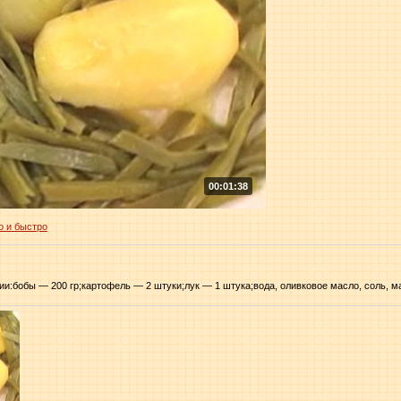
00:01:38
о и быстро
ии:бобы — 200 гр;картофель — 2 штуки;лук — 1 штука;вода, оливковое масло, соль, м