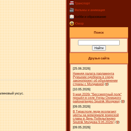
Транспорт
Фильмы и анимация
Хобби и образование
Юмор
Поиск
Друзья сайта
[25.06.2026]
Нижняя палата парламента
Румынии одобрила в среду
законопроект об объединении
страны с Молдавией
(
0
)
[10.05.2026]
алиновый уксус.
9 мая 2026г "Бессмертный полк"
прошёл в селе Унгры Окницкого
района(видео Sputnik Молдова)
(
0
)
[09.05.2026]
В Тирасполе люди возлагают
цветы на мемориале воинской
славы в День Победы(видео
Sputnik Молдова 9.05.2026г)
(
0
)
[09.05.2026]