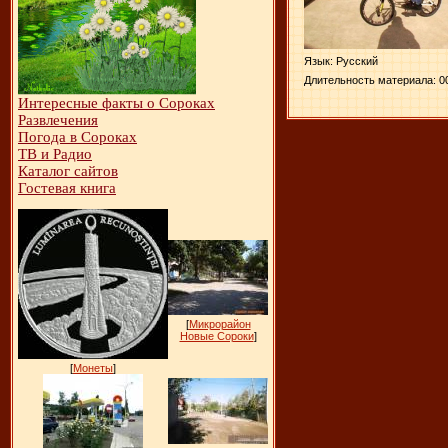
Язык
: Русский
Длительность материала
: 0
Интересные факты о Сороках
Развлечения
Погода в Сороках
ТВ и Радио
Каталог сайтов
Гостевая книга
[
Микрорайон
Новые Сороки
]
[
Монеты
]