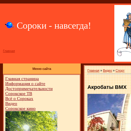
Сороки - навсегда!
Главная
Меню сайта
Главная
»
Видео
»
Спорт
Главная страница
Информация о сайте
Акробаты BMX
Достопримечательности
Сорокское ТВ
Всё о Сороках
Видео
Сорокское кино