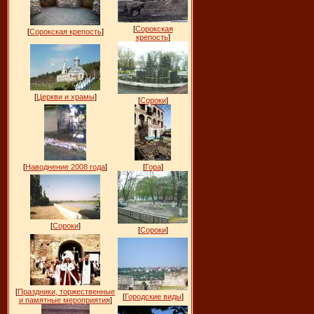
[
Сорокская
[
Сорокская крепость
]
крепость
]
[
Церкви и храмы
]
[
Сороки
]
[
Наводнение 2008 года
]
[
Гора
]
[
Сороки
]
[
Сороки
]
[
Праздники, торжественные
[
Городские виды
]
и памятные мероприятия
]