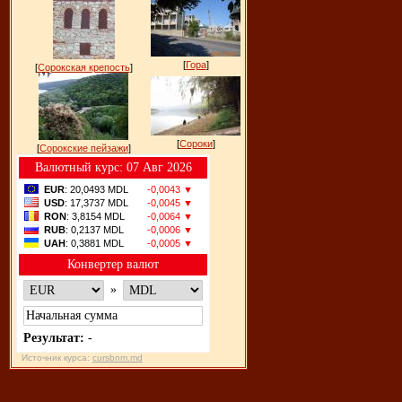
[
Гора
]
[
Сорокская крепость
]
[
Сороки
]
[
Сорокские пейзажи
]
Bалютный курс: 07 Авг 2026
EUR
: 20,0493 MDL
-0,0043 ▼
USD
: 17,3737 MDL
-0,0045 ▼
RON
: 3,8154 MDL
-0,0064 ▼
RUB
: 0,2137 MDL
-0,0006 ▼
UAH
: 0,3881 MDL
-0,0005 ▼
Конвертер валют
»
Результат:
-
Источник курса:
cursbnm.md