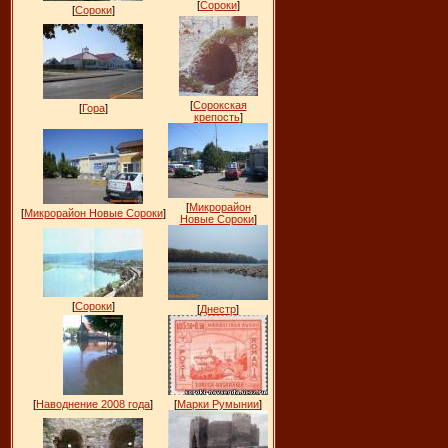
[
Сороки
]
[
Сороки
]
[
Сорокская
[
Гора
]
крепость
]
[
Микрорайон
[
Микрорайон Новые Сороки
]
Новые Сороки
]
[
Сороки
]
[
Днестр
]
[
Наводнение 2008 года
]
[
Марки Румынии
]