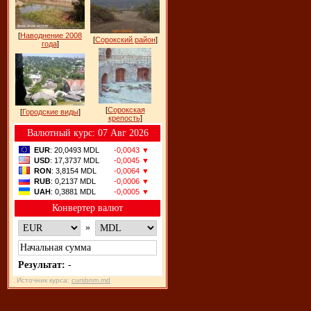
[
Наводнение 2008
[
Сорокский район
]
года
]
[
Сорокская
[
Городские виды
]
крепость
]
Bалютный курс: 07 Авг 2026
EUR
: 20,0493 MDL
-0,0043 ▼
USD
: 17,3737 MDL
-0,0045 ▼
RON
: 3,8154 MDL
-0,0064 ▼
RUB
: 0,2137 MDL
-0,0006 ▼
UAH
: 0,3881 MDL
-0,0005 ▼
Конвертер валют
»
Результат:
-
Источник курса:
cursbnm.md