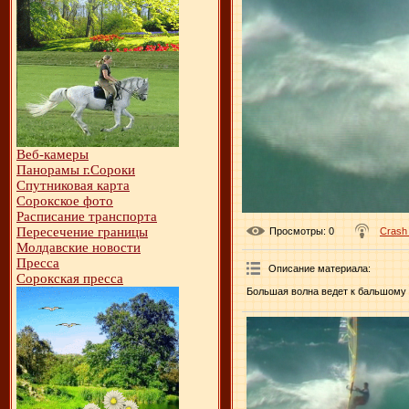
Веб-камеры
Панорамы г.Сороки
Спутниковая карта
Сорокское фото
Расписание транспорта
Пересечение границы
Просмотры
: 0
Crash
Молдавские новости
Пресса
Описание материала
:
Сорокская пресса
Большая волна ведет к бальшому 