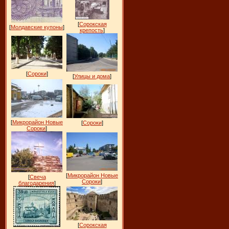
[
Сорокская
[
Молдавские купоны
]
крепость
]
[
Сороки
]
[
Улицы и дома
]
[
Микрорайон Новые
[
Сороки
]
Сороки
]
[
Микрорайон Новые
[
Свеча
Сороки
]
благодарения
]
[
Сорокская