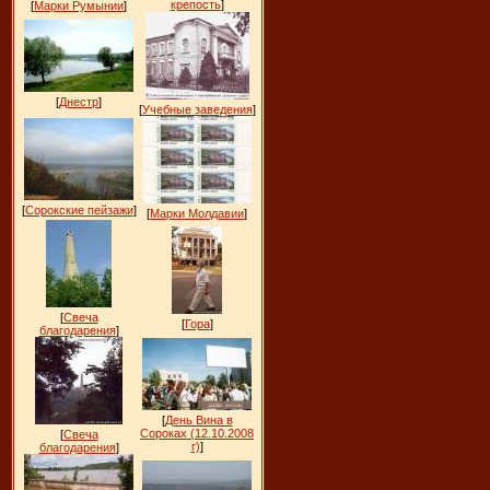
крепость
]
[
Марки Румынии
]
[
Днестр
]
[
Учебные заведения
]
[
Сорокские пейзажи
]
[
Марки Молдавии
]
[
Свеча
[
Гора
]
благодарения
]
[
День Вина в
Сороках (12.10.2008
[
Свеча
г)
]
благодарения
]