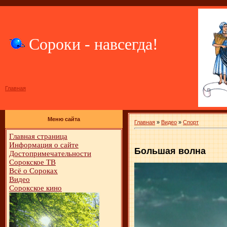
Сороки - навсегда!
Главная
Меню сайта
Главная
»
Видео
»
Спорт
Главная страница
Информация о сайте
Большая волна
Достопримечательности
Сорокское ТВ
Всё о Сороках
Видео
Сорокское кино