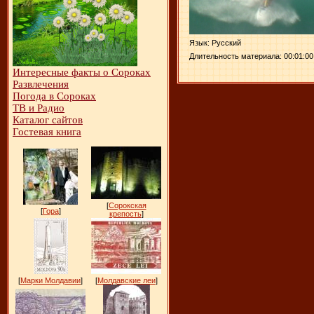
Язык
: Русский
Длительность материала
: 00:01:00
Интересные факты о Сороках
Развлечения
Погода в Сороках
ТВ и Радио
Каталог сайтов
Гостевая книга
[
Сорокская
[
Гора
]
крепость
]
[
Марки Молдавии
]
[
Молдавские леи
]