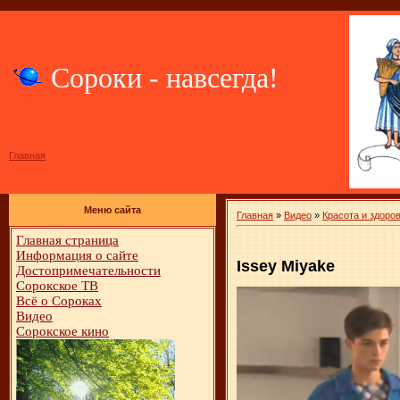
Сороки - навсегда!
Главная
Меню сайта
Главная
»
Видео
»
Красота и здоро
Главная страница
Информация о сайте
Issey Miyake
Достопримечательности
Сорокское ТВ
Всё о Сороках
Видео
Сорокское кино