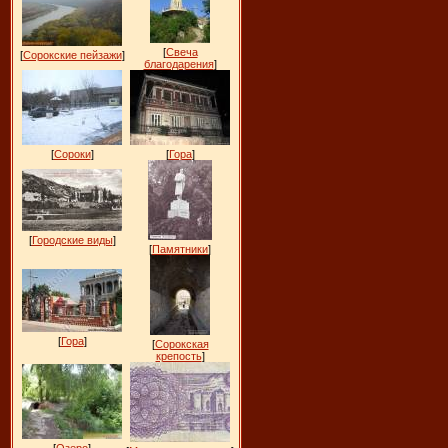
[
Свеча
[
Сорокские пейзажи
]
благодарения
]
[
Сороки
]
[
Гора
]
[
Городские виды
]
[
Памятники
]
[
Гора
]
[
Сорокская
крепость
]