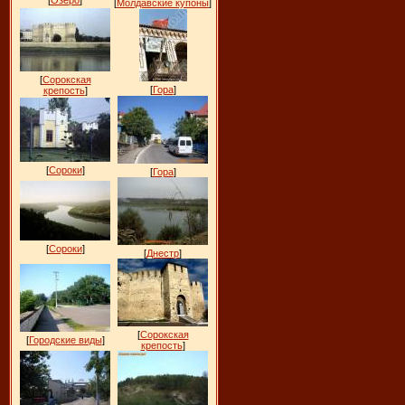
[
Озеро
]
[
Молдавские купоны
]
[
Сорокская
[
Гора
]
крепость
]
[
Сороки
]
[
Гора
]
[
Сороки
]
[
Днестр
]
[
Сорокская
[
Городские виды
]
крепость
]