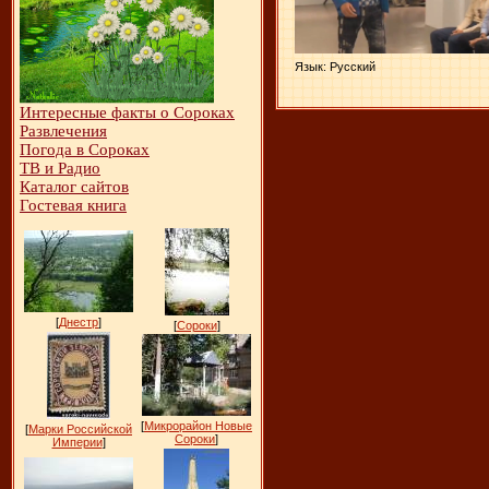
Язык
: Русский
Интересные факты о Сороках
Развлечения
Погода в Сороках
ТВ и Радио
Каталог сайтов
Гостевая книга
[
Днестр
]
[
Сороки
]
[
Микрорайон Новые
[
Марки Российской
Сороки
]
Империи
]