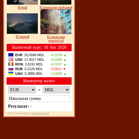
[
Гора
]
[
Сорокские пейзажи
]
[
Сороки
]
[
Сорокская
крепость
]
Bалютный курс: 10 Авг 2026
EUR
: 20,0598 MDL
+0,0105 ▲
USD
: 17,4017 MDL
+0,0280 ▲
RON
: 3,8191 MDL
+0,0037 ▲
RUB
: 0,2126 MDL
-0,0011 ▼
UAH
: 0,3886 MDL
+0,0005 ▲
Конвертер валют
»
Результат:
-
Источник курса:
cursbnm.md