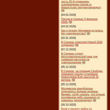
честь 82-й годовщины
освобождения города от
фашистских оккупантов(видео)
(
0
)
[04.02.2026]
Погода в Сороках 4 февраля
2026г
(
0
)
[04.02.2026]
Как и почему Молдавия осталась
без электричества?
(
0
)
[02.01.2026]
В Сороках отметили Новый 2026
год(видео)
(
0
)
[07.12.2025]
В Сороках строят
фотоэлектрический парк для
снижения расходов на
электроэнергию
(
0
)
[05.12.2025]
В Сороках, на площади Свободы,
примария города установила
Новогоднюю Ёлку высотой 16
метров.
(
0
)
[05.12.2025]
Молдавское минобороны
поделилось бодрым роликом.
Видимо, хотят сказать, что отныне
молдавское небо защищено от
коварных дронов(видео)
(
0
)
[26.10.2025]
Боля о лоукост-рейсе из