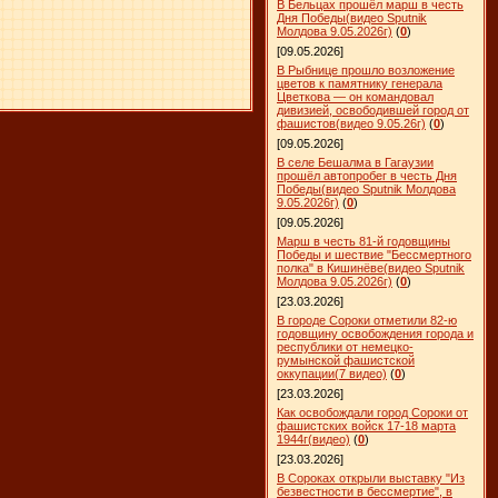
В Бельцах прошёл марш в честь
Дня Победы(видео Sputnik
Молдова 9.05.2026г)
(
0
)
[09.05.2026]
В Рыбнице прошло возложение
цветов к памятнику генерала
Цветкова — он командовал
дивизией, освободившей город от
фашистов(видео 9.05.26г)
(
0
)
[09.05.2026]
В селе Бешалма в Гагаузии
прошёл автопробег в честь Дня
Победы(видео Sputnik Молдова
9.05.2026г)
(
0
)
[09.05.2026]
Марш в честь 81-й годовщины
Победы и шествие "Бессмертного
полка" в Кишинёве(видео Sputnik
Молдова 9.05.2026г)
(
0
)
[23.03.2026]
В городе Сороки отметили 82-ю
годовщину освобождения города и
республики от немецко-
румынской фашистской
оккупации(7 видео)
(
0
)
[23.03.2026]
Как освобождали город Сороки от
фашистских войск 17-18 марта
1944г(видео)
(
0
)
[23.03.2026]
В Сороках открыли выставку "Из
безвестности в бессмертие", в