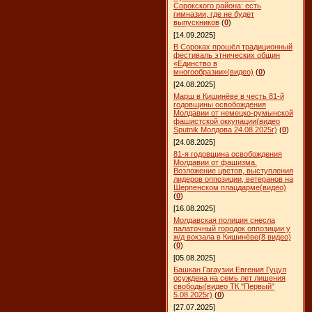
Сорокского района: есть
гимназии, где не будет
выпускников
(
0
)
[14.09.2025]
В Сороках прошёл традиционный
фестиваль этнических общин
«Единство в
многообразии»(видео)
(
0
)
[24.08.2025]
Марш в Кишинёве в честь 81-й
годовщины освобождения
Молдавии от немецко-румынской
фашистской оккупации(видео
Sputnik Молдова 24.08.2025г)
(
0
)
[24.08.2025]
81-я годовщина освобождения
Молдавии от фашизма.
Возложение цветов, выступления
лидеров оппозиции, ветеранов на
Шерпенском плацдарме(видео)
(
0
)
[16.08.2025]
Молдавская полиция снесла
палаточный городок оппозиции у
ж/д вокзала в Кишинёве(8 видео)
(
0
)
[05.08.2025]
Башкан Гагаузии Евгения Гуцул
осуждена на семь лет лишения
свободы(видео ТК "Первый"
5.08.2025г)
(
0
)
[27.07.2025]