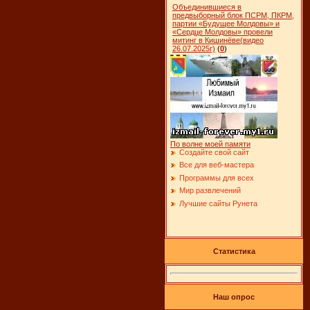
Объединившиеся в
предвыборный блок ПСРМ, ПКРМ,
партии «Будущее Молдовы» и
«Сердце Молдовы» провели
митинг в Кишинёве(видео
26.07.2025г)
(
0
)
По волне моей памяти
Создайте свой сайт
Все для веб-мастера
Программы для всех
Мир развлечений
Лучшие сайты Рунета
Статистика
Наш опрос