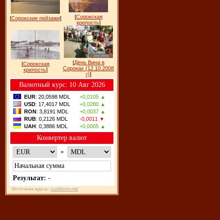
[
Сорокская
[
Сорокские пейзажи
]
крепость
]
[
День Вина в
[
Сорокская
Сороках (12.10.2008
крепость
]
г)
]
Bалютный курс: 10 Авг 2026
EUR
: 20,0598 MDL
+0,0105 ▲
USD
: 17,4017 MDL
+0,0280 ▲
RON
: 3,8191 MDL
+0,0037 ▲
RUB
: 0,2126 MDL
-0,0011 ▼
UAH
: 0,3886 MDL
+0,0005 ▲
Конвертер валют
»
Результат:
-
Источник курса:
cursbnm.md