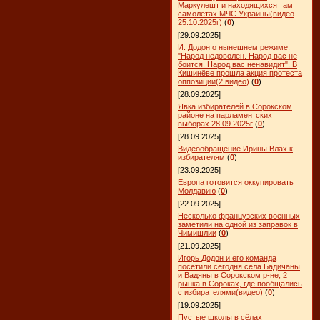
Маркулешт и находящихся там
самолётах МЧС Украины(видео
25.10.2025г)
(
0
)
[29.09.2025]
И. Додон о нынешнем режиме:
"Народ недоволен. Народ вас не
боится. Народ вас ненавидит". В
Кишинёве прошла акция протеста
оппозиции(2 видео)
(
0
)
[28.09.2025]
Явка избирателей в Сорокском
районе на парламентских
выборах 28.09.2025г
(
0
)
[28.09.2025]
Видеообращение Ирины Влах к
избирателям
(
0
)
[23.09.2025]
Европа готовится оккупировать
Молдавию
(
0
)
[22.09.2025]
Несколько французских военных
заметили на одной из заправок в
Чимишлии
(
0
)
[21.09.2025]
Игорь Додон и его команда
посетили сегодня сёла Бадичаны
и Вадяны в Сорокском р-не, 2
рынка в Сороках, где пообщались
с избирателями(видео)
(
0
)
[19.09.2025]
Пустые школы в сёлах