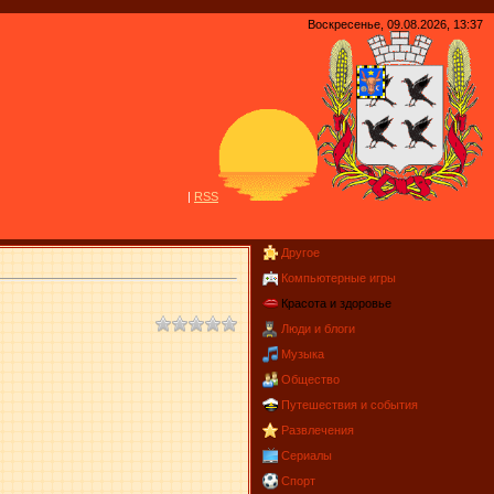
Воскресенье, 09.08.2026, 13:37
|
R
S
S
Другое
Компьютерные игры
Красота и здоровье
Люди и блоги
Музыка
Общество
Путешествия и события
Развлечения
Сериалы
Спорт