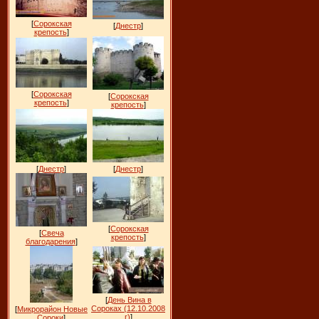
[
Сорокская
[
Днестр
]
крепость
]
[
Сорокская
[
Сорокская
крепость
]
крепость
]
[
Днестр
]
[
Днестр
]
[
Сорокская
[
Свеча
крепость
]
благодарения
]
[
День Вина в
Сороках (12.10.2008
[
Микрорайон Новые
г)
]
Сороки
]