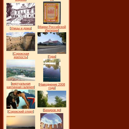
[
Марки Российской
[
Улицы и дома
]
Империи
]
[
Сорокская
[
Гора
]
крепость
]
[
виртуальная
[
Наводнение 2008
картинная галерея
]
года
]
[
Бекиров яр
]
[
Сорокский спорт
]