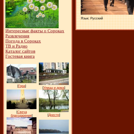
Язык
: Русский
Интересные факты о Сороках
Развлечения
Погода в Сороках
ТВ и Радио
Каталог сайтов
Гостевая книга
[
Гора
]
[
Улицы и дома
]
[
Свеча
[
Днестр
]
благодарения
]