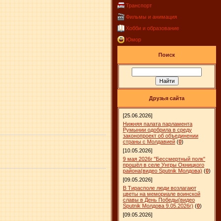
Транспорт
Фильмы и анимация
Хобби и образование
Юмор
Поиск
Друзья сайта
[25.06.2026]
Нижняя палата парламента
Румынии одобрила в среду
законопроект об объединении
страны с Молдавией
(
0
)
[10.05.2026]
9 мая 2026г "Бессмертный полк"
прошёл в селе Унгры Окницкого
района(видео Sputnik Молдова)
(
0
)
[09.05.2026]
В Тирасполе люди возлагают
цветы на мемориале воинской
славы в День Победы(видео
Sputnik Молдова 9.05.2026г)
(
0
)
[09.05.2026]