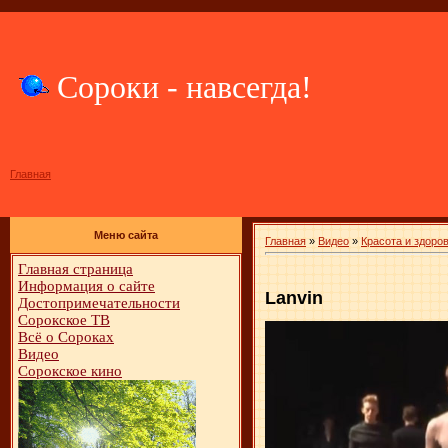
Сороки - навсегда!
Главная
Меню сайта
Главная
»
Видео
»
Красота и здоро
Главная страница
Информация о сайте
Lanvin
Достопримечательности
Сорокское ТВ
Всё о Сороках
Видео
Сорокское кино