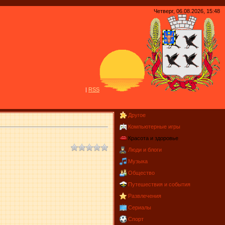
Четверг, 06.08.2026, 15:48
|
R
S
S
Другое
Компьютерные игры
Красота и здоровье
Люди и блоги
Музыка
Общество
Путешествия и события
Развлечения
Сериалы
Спорт