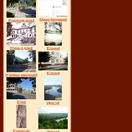
[
Марки Молдавии
]
[
Городские виды
]
[
Улицы и дома
]
[
Сороки
]
[
Сороки
]
[
Учебные заведения
]
[
Гора
]
[
Днестр
]
[
Сорокская
[
Днестр
]