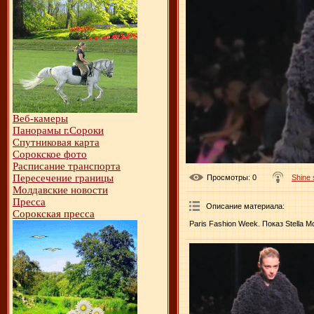
Веб-камеры
Панорамы г.Сороки
Спутниковая карта
Сорокское фото
Расписание транспорта
Пересечение границы
Просмотры
: 0
Shine
Молдавские новости
Пресса
Описание материала
:
Сорокская пресса
Paris Fashion Week. Показ Stella M