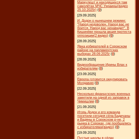
Маркулешт и находящихся там
самолётах МЧС Украины(видео
25.10.2025г)
(
0
)
[29.09.2025]
И. Додон о нынешнем режиме:
"Народ недоволен. Народ вас не
боится. Народ вас ненавидит". В
Кишинёве прошла акция протеста
оппозиции(2 видео)
(
0
)
[28.09.2025]
Явка избирателей в Сорокском
районе на парламентских
выборах 28.09.2025г
(
0
)
[28.09.2025]
Видеообращение Ирины Влах к
избирателям
(
0
)
[23.09.2025]
Европа готовится оккупировать
Молдавию
(
0
)
[22.09.2025]
Несколько французских военных
заметили на одной из заправок в
Чимишлии
(
0
)
[21.09.2025]
Игорь Додон и его команда
посетили сегодня сёла Бадичаны
и Вадяны в Сорокском р-не, 2
рынка в Сороках, где пообщались
с избирателями(видео)
(
0
)
[19.09.2025]
Пустые школы в сёлах