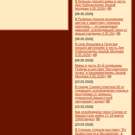
В Бельцах прошёл марш в честь
Дня Победы(видео Sputnik
Молдова 9.05.2026г)
(
0
)
[09.05.2026]
В Рыбнице прошло возложение
цветов к памятнику генерала
Цветкова — он командовал
дивизией, освободившей город от
фашистов(видео 9.05.26г)
(
0
)
[09.05.2026]
В селе Бешалма в Гагаузии
прошёл автопробег в честь Дня
Победы(видео Sputnik Молдова
9.05.2026г)
(
0
)
[09.05.2026]
Марш в честь 81-й годовщины
Победы и шествие "Бессмертного
полка" в Кишинёве(видео Sputnik
Молдова 9.05.2026г)
(
0
)
[23.03.2026]
В городе Сороки отметили 82-ю
годовщину освобождения города и
республики от немецко-
румынской фашистской
оккупации(7 видео)
(
0
)
[23.03.2026]
Как освобождали город Сороки от
фашистских войск 17-18 марта
1944г(видео)
(
0
)
[23.03.2026]
В Сороках открыли выставку "Из
безвестности в бессмертие", в