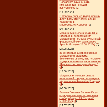
Сорокского района: есть
гимназии, где не будет
выпускников
(
0
)
[14.09.2025]
В Сороках прошёл традиционный
фестиваль этнических общин
«Единство в
многообразии»(видео)
(
0
)
[24.08.2025]
Марш в Кишинёве в честь 81-й
годовщины освобождения
Молдавии от немецко-румынской
фашистской оккупации(видео
Sputnik Молдова 24.08.2025г)
(
0
)
[24.08.2025]
81-я годовщина освобождения
Молдавии от фашизма.
Возложение цветов, выступления
лидеров оппозиции, ветеранов на
Шерпенском плацдарме(видео)
(
0
)
[16.08.2025]
Молдавская полиция снесла
палаточный городок оппозиции у
ж/д вокзала в Кишинёве(8 видео)
(
0
)
[05.08.2025]
Башкан Гагаузии Евгения Гуцул
осуждена на семь лет лишения
свободы(видео ТК "Первый"
5.08.2025г)
(
0
)
[27.07.2025]