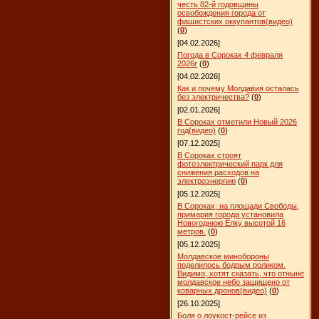
честь 82-й годовщины
освобождения города от
фашистских оккупантов(видео)
(
0
)
[04.02.2026]
Погода в Сороках 4 февраля
2026г
(
0
)
[04.02.2026]
Как и почему Молдавия осталась
без электричества?
(
0
)
[02.01.2026]
В Сороках отметили Новый 2026
год(видео)
(
0
)
[07.12.2025]
В Сороках строят
фотоэлектрический парк для
снижения расходов на
электроэнергию
(
0
)
[05.12.2025]
В Сороках, на площади Свободы,
примария города установила
Новогоднюю Ёлку высотой 16
метров.
(
0
)
[05.12.2025]
Молдавское минобороны
поделилось бодрым роликом.
Видимо, хотят сказать, что отныне
молдавское небо защищено от
коварных дронов(видео)
(
0
)
[26.10.2025]
Боля о лоукост-рейсе из