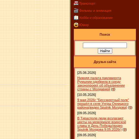
Транспорт
Фильмы и анимация
Хобби и образование
Юмор
Поиск
Друзья сайта
[25.06.2026]
Нижняя палата парламента
Румынии одобрила в среду
законопроект об объединении
страны с Молдавией
(
0
)
[10.05.2026]
9 мая 2026г "Бессмертный полк"
прошёл в селе Унгры Окницкого
района(видео Sputnik Молдова)
(
0
)
[09.05.2026]
В Тирасполе люди возлагают
цветы на мемориале воинской
славы в День Победы(видео
Sputnik Молдова 9.05.2026г)
(
0
)
[09.05.2026]