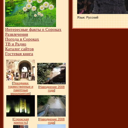
Язык
: Русский
Интересные факты о Сороках
Развлечения
Погода в Сороках
ТВ и Радио
Каталог сайтов
Гостевая книга
[
Праздники,
торжественные и
[
Наводнение 2008
памятные
года
]
мероприятия
]
[
Сорокская
[
Наводнение 2008
крепость
]
года
]