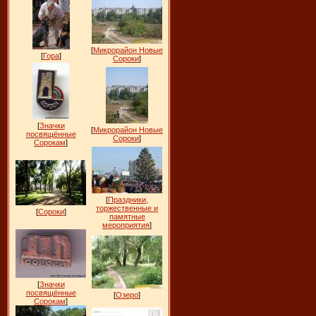
[
Микрорайон Новые
[
Гора
]
Сороки
]
[
Значки
[
Микрорайон Новые
посвящённые
Сороки
]
Сорокам
]
[
Праздники,
торжественные и
[
Сороки
]
памятные
мероприятия
]
[
Значки
посвящённые
[
Озеро
]
Сорокам
]