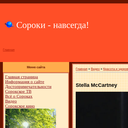
Сороки - навсегда!
Главная
Меню сайта
Главная
»
Видео
»
Красота и здоро
Главная страница
Информация о сайте
Stella McCartney
Достопримечательности
Сорокское ТВ
Всё о Сороках
Видео
Сорокское кино