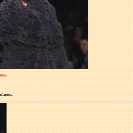
 show
cCartney.