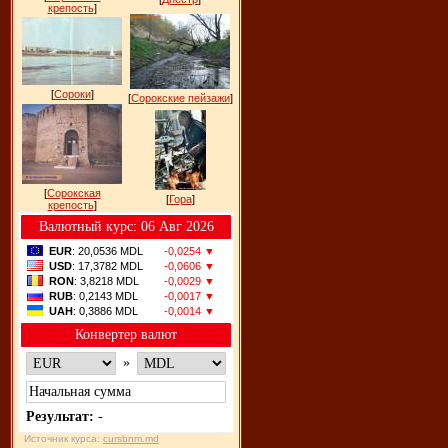
крепость
]
[
Сороки
]
[
Сорокские пейзажи
]
[
Сорокская
[
Гора
]
крепость
]
Bалютный курс: 06 Авг 2026
EUR
: 20,0536 MDL
-0,0254 ▼
USD
: 17,3782 MDL
-0,0606 ▼
RON
: 3,8218 MDL
-0,0029 ▼
RUB
: 0,2143 MDL
-0,0017 ▼
UAH
: 0,3886 MDL
-0,0014 ▼
Конвертер валют
»
Результат:
-
Источник курса:
cursbnm.md