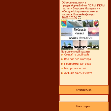
Объединившиеся в
предвыборный блок ПСРМ, ПКРМ,
партии «Будущее Молдовы» и
«Сердце Молдовы» провели
митинг в Кишинёве(видео
26.07.2025г)
(
0
)
По волне моей памяти
Создайте свой сайт
Все для веб-мастера
Программы для всех
Мир развлечений
Лучшие сайты Рунета
Статистика
Наш опрос