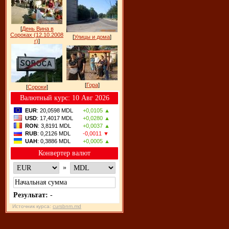
[
День Вина в
Сороках (12.10.2008
[
Улицы и дома
]
г)
]
[
Гора
]
[
Сороки
]
Bалютный курс: 10 Авг 2026
EUR
: 20,0598 MDL
+0,0105 ▲
USD
: 17,4017 MDL
+0,0280 ▲
RON
: 3,8191 MDL
+0,0037 ▲
RUB
: 0,2126 MDL
-0,0011 ▼
UAH
: 0,3886 MDL
+0,0005 ▲
Конвертер валют
»
Результат:
-
Источник курса:
cursbnm.md