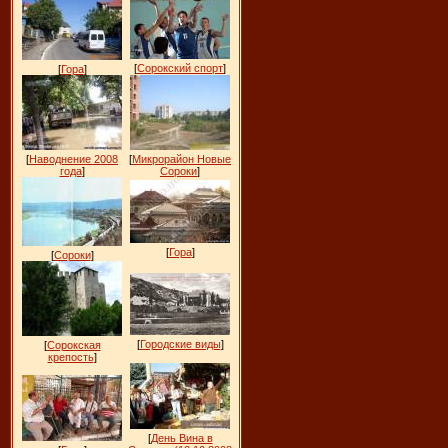
[
Сорокский спорт
]
[
Гора
]
[
Наводнение 2008
[
Микрорайон Новые
года
]
Сороки
]
[
Гора
]
[
Сороки
]
[
Городские виды
]
[
Сорокская
крепость
]
[
День Вина в