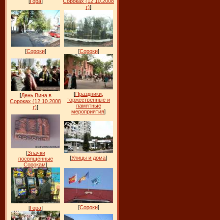
[
Гора
]
Сороках (12.10.2008
г)
]
[
Сороки
]
[
Сороки
]
[
Праздники,
[
День Вина в
торжественные и
Сороках (12.10.2008
памятные
г)
]
мероприятия
]
[
Значки
[
Улицы и дома
]
посвящённые
Сорокам
]
[
Сороки
]
[
Гора
]