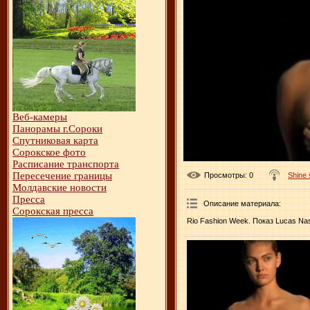
Веб-камеры
Панорамы г.Сороки
Спутниковая карта
Сорокское фото
Расписание транспорта
Пересечение границы
Просмотры
: 0
Shine
Молдавские новости
Пресса
Описание материала
:
Сорокская пресса
Rio Fashion Week. Показ Lucas Na