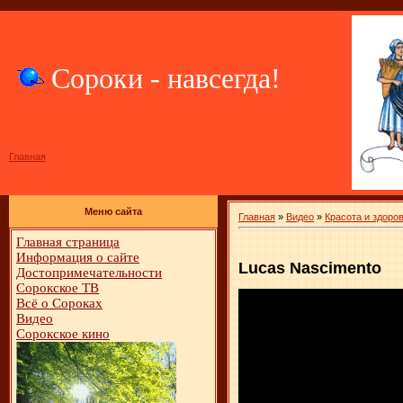
Сороки - навсегда!
Главная
Меню сайта
Главная
»
Видео
»
Красота и здоро
Главная страница
Информация о сайте
Lucas Nascimento
Достопримечательности
Сорокское ТВ
Всё о Сороках
Видео
Сорокское кино