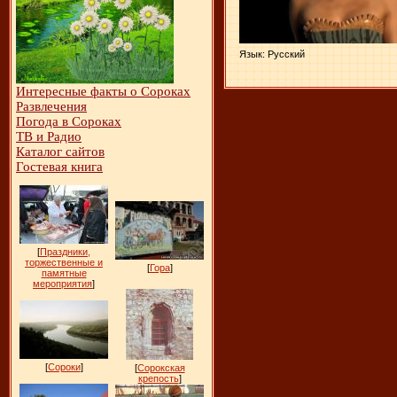
Язык
: Русский
Интересные факты о Сороках
Развлечения
Погода в Сороках
ТВ и Радио
Каталог сайтов
Гостевая книга
[
Праздники,
торжественные и
[
Гора
]
памятные
мероприятия
]
[
Сороки
]
[
Сорокская
крепость
]